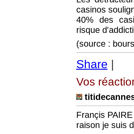
casinos soulig
40% des casi
risque d'addict
(source : bou
Share
|
Vos réaction
titidecanne
Françis PAIR
raison je suis 