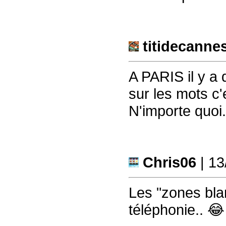
titidecanne
A PARIS il y a 
sur les mots c
N'importe quoi.
Chris06
| 13
Les "zones bl
téléphonie.. 😂