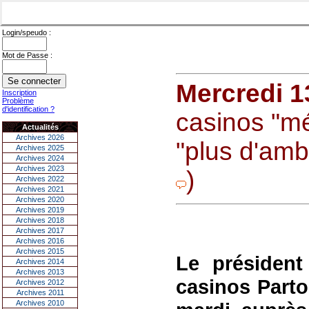
Login/speudo :
Mot de Passe :
Mercredi 
Inscription
Problème
d'identification ?
casinos "mé
Actualités
Archives 2026
"plus d'amb
Archives 2025
Archives 2024
Archives 2023
)
Archives 2022
Archives 2021
Archives 2020
Archives 2019
Archives 2018
Archives 2017
Archives 2016
Archives 2015
Le président
Archives 2014
Archives 2013
casinos Parto
Archives 2012
Archives 2011
Archives 2010