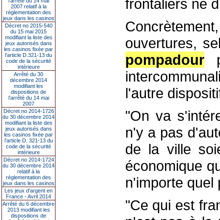
frontaliers ne 
l’arrêté du 14 mai
2007 relatif à la
réglementation des
jeux dans les casinos
Concrètement,
Décret no 2015-540
du 15 mai 2015
modifiant la liste des
ouvertures, se
jeux autorisés dans
les casinos fixée par
pompadour
p
l’article D.321-13 du
code de la sécurité
intérieure
intercommuna
Arrêté du 30
décembre 2014
modifiant les
l'autre dispositi
dispositions de
l’arrêté du 14 mai
2007
"On va s'intér
Décret no 2014-1726
du 30 décembre 2014
modifiant la liste des
n'y a pas d'aut
jeux autorisés dans
les casinos fixée par
l’article D. 321-13 du
de la ville so
code de la sécurité
intérieure
Décret no 2014-1724
économique qu'
du 30 décembre 2014
relatif à la
réglementation des
n'importe quel 
jeux dans les casinos
Les jeux d’argent en
France - Avril 2014
"Ce qui est fr
Arrêté du 6 décembre
2013 modifiant les
dispositions de