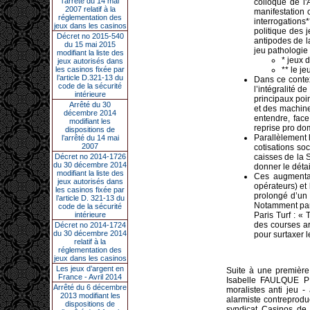
l’arrêté du 14 mai
colloque de l'
2007 relatif à la
manifestation 
réglementation des
interrogation
jeux dans les casinos
politique des 
Décret no 2015-540
antipodes de la
du 15 mai 2015
jeu pathologie 
modifiant la liste des
* jeux 
jeux autorisés dans
les casinos fixée par
** le je
l’article D.321-13 du
Dans ce contex
code de la sécurité
l’intégralité d
intérieure
principaux poin
Arrêté du 30
et des machine
décembre 2014
entendre, face
modifiant les
reprise pro dom
dispositions de
Parallèlement 
l’arrêté du 14 mai
2007
cotisations soc
Décret no 2014-1726
caisses de la S
du 30 décembre 2014
donner le détai
modifiant la liste des
Ces augmentat
jeux autorisés dans
opérateurs) et 
les casinos fixée par
prolongé d’un 
l’article D. 321-13 du
Notamment pari
code de la sécurité
intérieure
Paris Turf : « 
des courses a
Décret no 2014-1724
du 30 décembre 2014
pour surtaxer l
relatif à la
réglementation des
jeux dans les casinos
Les jeux d’argent en
Suite à une première
France - Avril 2014
Isabelle FAULQUE PI
Arrêté du 6 décembre
moralistes anti jeu 
2013 modifiant les
alarmiste contreproduc
dispositions de
syndicat Casinos de