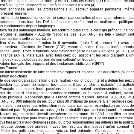
s terminé, comme l’indique Yann DUVERT dans les Échos (3) Le quotidien écon
’est à souligner - consacré sa une à ce dossier il y a peu (4)
ation annoncée avec les professionnels du secteur apparait pertinente, mêm
résent regretter :
 millions de joueurs concernés ne seront pas consultés et que cette réforme néc
rtainement dans leur dos. Déficit démocratique récurrent en matière de politique
us condamnons depuis longtemps
doxa du jeu pathologie maladie, les addictologues et tous ceux qui prônent une pol
berticide et sanitaire - Autorité Nationale des jeux (ANJ) en tête - seront ce
ésentés dans cette concertation
ation s’est finalement déroulée le 6 novembre (note 5 et annexe 1 ) avec le
u secteur : Casinos de France (CDF), Association des Casinos Indépendants
rance Galop, Trotteur français, Association française des jeux en ligne (AFJEL), A
 France (AMF). Mais aussi avec tous ceux qui associent les jeux d’argent à un
i a deux addictologues au sein de son collège) on trouvait :
vatoire français des drogues et des tendances addictives (OFDT)
ons France
ion interministérielle de lutte contre les drogues et les conduites addictives (Mildec
ration Addictions
ble que ces organisations loin d’être neutres - qui ont tout intérêt à définir les jeux
ction (car avant de soigner les malades il faut vendre la maladie) ; à patholo
Français, notamment leurs passions ludiques - soient omniprésentes dans ce
eux de hasard et d’argent apparaissent comme un fait social & culturel, avant 
anté publique. Rappelons que la France compte d’après Isabelle FAULQUE PI
l’ANJ) 70 000 interdits de jeu pour plus 30 millions de joueurs. Bien protégés ces
 » voient en outre leur interdiction reconduite par tacite reconduction au bout de
nifestent pas. Signalons au passage la probabilité que certains jouent néanmoi
. Nouvel argument qui devrait convaincre la patronne de l’ANJ de militer en fa
 casinos en ligne pour mieux protéger les interdits de jeu. Elle fait tout le contraire 
ys très actifs d’addictologues ( peu ou prou responsables par ailleurs de la polit
 drogue depuis des années… avec les résultats dramatiques qu’on connaît ! f
réfléchir les politiques ) certaines voix se font entendre. Citons par exemple l