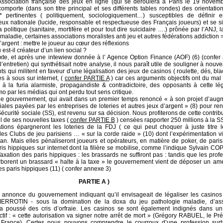
Association française des jeux en ligne (qui se déroulera à Paris le 19 novemb
comporte (dans son titre principal et ses différents tables rondes) des orientatio
s** pertinentes ( politiquement, sociologiquement…) susceptibles de définir e
jeux nationale (lucide, responsable et respectueuse des Français joueurs) et se s
 politique (sanitaire, mortifère et pour tout dire suicidaire ….) prônée par l’ANJ, 
maladie, certaines associations moralistes anti jeu et autres fédérations addiction 
d’argent : mettre le joueur au cœur des réflexions
u est-il créateur d’un lien social ?
te, et après une intewiew donnée à l’ Agence Option Finance (AOF) (6) (confer
e l’entretien) qui synthétisait notre analyse, il nous paraît utile de souligner à nouv
ts qui militent en faveur d’une légalisation des jeux de casinos ( roulette, dés, bl
s à sous sur internet, (
confer PARTIE A
) car ces arguments objectifs ont du mal 
 à la furia alarmiste, propagandiste & contradictoire, des opposants à cette lég
o par les médias qui ont perdu tout sens critique.
le gouvernement, qui avait dans un premier temps renoncé « à son projet d’augm
iales payées par les entreprises de loteries et autres jeux d’argent » (8) pour ren
écurité sociale (SS), est revenu sur sa décision. Nous profiterons de cette contrib
l de ses nouvelles taxes (
confer PARTIE B
) censées rapporter 250 millions à la SS
ions épargneront les loteries de la FDJ ( ce qui peut choquer à juste titre l
les Clubs de jeu parisiens … « sur la corde raide » (10) dont l’expérimentation vi
an. Mais elles pénaliseront joueurs et opérateurs, en matière de poker, de paris
s hippiques sur internet dont la filière se mobilise, comme l’indique Sylvain C
Taxation des paris hippiques : les brassards ne suffiront pas : tandis que les prof
rborent un brassard « halte à la taxe » le gouvernement vient de déposer un a
es paris hippiques (11) ( confer annexe 3)
PARTIE A )
 annonce du gouvernement indiquant qu’il envisageait de légaliser les casinos 
ERROTIN - sous la domination de la doxa du jeu pathologie maladie, d’ass
- a poussé des cris d’orfraie. Les casinos se sont également indignés dans un
tif : « cette autorisation va signer notre arrêt de mort » (Grégory RABUEL, le Pr
 France). Certes nous pouvons comprendre le courroux d’une profession surt