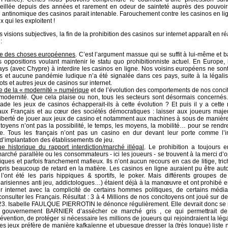
veillée depuis des années et rarement en odeur de sainteté auprès des pouvoirs
 antinomique des casinos parait intenable. Farouchement contre les casinos en lig
x qui les exploitent !
visions subjectives, la fin de la prohibition des casinos sur internet apparaît en ré
:
ue des choses européennes
. C’est l’argument massue qui se suffit à lui-même et b
es oppositions voulant maintenir le statu quo prohibitionniste actuel. En Europe,
pays (avec Chypre) à interdire les casinos en ligne. Nos voisins européens ne son
 et aucune pandémie ludique n’a été signalée dans ces pays, suite à la légalis
s et autres jeux de casinos sur internet.
e de la « modernité » numérique
et de l’évolution des comportements de nos conci
 modernité. Que cela plaise ou non, tous les secteurs sont désormais concernés
rade les jeux de casinos échapperait-ils à cette évolution ? Et puis il y a cette
 aux Français et au cœur des sociétés démocratiques : laisser aux joueurs maje
 liberté de jouer aux jeux de casino et notamment aux machines à sous de manière 
toyens n’ont pas la possibilité, le temps, les moyens, la mobilité… pour se rend
tre. Tous les français n’ont pas un casino en dur devant leur porte comme l’i
’implantation des établissements de jeu.
e historique du rapport interdiction/marché illégal
. Le prohibition a toujours e
arché parallèle ou les consommateurs - ici les joueurs - se trouvent à la merci d’
iques et parfois franchement mafieux. Ils n’ont aucun recours en cas de litige, trich
pris beaucoup de retard en la matière. Les casinos en ligne auraient pu être aut
’ont été les paris hippiques & sportifs, le poker. Mais différents groupes de
parisiennes anti jeu, addictologues…) étaient déjà à la manœuvre et ont prohibé e
r internet avec la complicité de certains hommes politiques, de certains média
onsulter les Français. Résultat : 3 à 4 Millions de nos concitoyens ont joué sur d
23. Isabelle FAULQUE PIERROTIN le dénonce régulièrement. Elle devrait donc se 
 gouvernement BARNIER d’assécher ce marché gris , ce qui permettrait de
révention, de protéger si nécessaire les millions de joueurs qui rejoindraient la léga
s jeux préfère de manière kafkaïenne et ubuesque dresser la (très longue) liste 