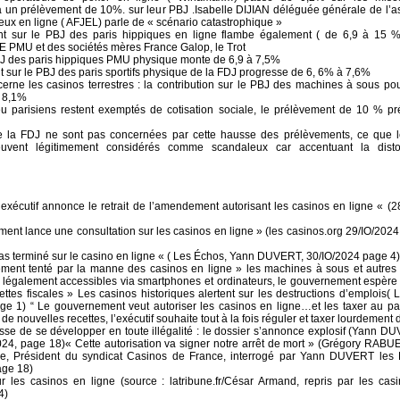
à un prélèvement de 10%. sur leur PBJ .Isabelle DIJIAN déléguée générale de l’a
jeux en ligne ( AFJEL) parle de « scénario catastrophique »
t sur le PBJ des paris hippiques en ligne flambe également ( de 6,9 à 15 %
E PMU et des sociétés mères France Galop, le Trot
BJ des paris hippiques PMU physique monte de 6,9 à 7,5%
 sur le PBJ des paris sportifs physique de la FDJ progresse de 6, 6% à 7,6%
erne les casinos terrestres : la contribution sur le PBJ des machines à sous p
à 8,1%
u parisiens restent exemptés de cotisation sociale, le prélèvement de 10 % pr
de la FDJ ne sont pas concernées par cette hausse des prélèvements, ce que l
euvent légitimement considérés comme scandaleux car accentuant la dist
’exécutif annonce le retrait de l’amendement autorisant les casinos en ligne « (
ent lance une consultation sur les casinos en ligne » (les casinos.org 29/IO/2024 
pas terminé sur le casino en ligne « ( Les Échos, Yann DUVERT, 30/IO/2024 page 4)
ment tenté par la manne des casinos en ligne » les machines à sous et autres 
e légalement accessibles via smartphones et ordinateurs, le gouvernement espère 
ettes fiscales » Les casinos historiques alertent sur les destructions d’emplois(
ge 1) “ Le gouvernement veut autoriser les casinos en ligne…et les taxer au pa
 de nouvelles recettes, l’exécutif souhaite tout à la fois réguler et taxer lourdement 
esse de se développer en toute illégalité : le dossier s’annonce explosif (Yann 
24, page 18)« Cette autorisation va signer notre arrêt de mort » (Grégory RABU
re, Président du syndicat Casinos de France, interrogé par Yann DUVERT les
age 18)
r les casinos en ligne (source : latribune.fr/César Armand, repris par les cas
4)