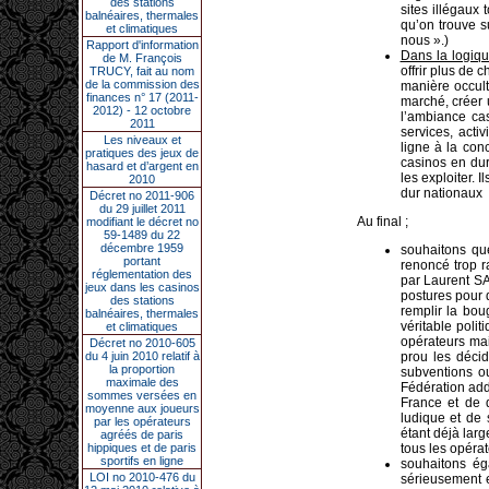
des stations
sites illégaux 
balnéaires, thermales
qu’on trouve su
et climatiques
nous ».)
Rapport d'information
Dans la logiq
de M. François
offrir plus de
TRUCY, fait au nom
de la commission des
manière occult
finances n° 17 (2011-
marché, créer 
2012) - 12 octobre
l’ambiance cas
2011
services, acti
Les niveaux et
ligne à la con
pratiques des jeux de
casinos en dur
hasard et d’argent en
les exploiter. 
2010
dur nationaux
Décret no 2011-906
du 29 juillet 2011
Au final ;
modifiant le décret no
59-1489 du 22
décembre 1959
souhaitons que
portant
renoncé trop 
réglementation des
par Laurent SA
jeux dans les casinos
postures pour 
des stations
remplir la bou
balnéaires, thermales
véritable poli
et climatiques
opérateurs mai
Décret no 2010-605
du 4 juin 2010 relatif à
prou les déci
la proportion
subventions ou
maximale des
Fédération addi
sommes versées en
France et de d
moyenne aux joueurs
ludique et de 
par les opérateurs
étant déjà lar
agréés de paris
hippiques et de paris
tous les opérat
sportifs en ligne
souhaitons ég
LOI no 2010-476 du
sérieusement e