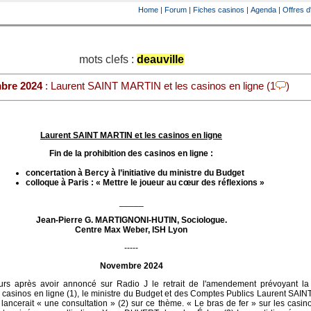
Home
|
Forum
|
Fiches casinos
|
Agenda
|
Offres d
mots clefs :
deauville
bre 2024
: Laurent SAINT MARTIN et les casinos en ligne (1
)
Laurent SAINT MARTIN et les casinos en ligne
Fin de la prohibition des casinos en ligne :
concertation à Bercy à l’initiative du ministre du Budget
colloque à Paris : « Mettre le joueur au cœur des réflexions »
_____
Jean-Pierre G. MARTIGNONI-HUTIN, Sociologue.
Centre Max Weber, ISH Lyon
-----
Novembre 2024
urs après avoir annoncé sur Radio J le retrait de l'amendement prévoyant la 
s casinos en ligne (1), le ministre du Budget et des Comptes Publics Laurent SA
 lancerait « une consultation » (2) sur ce thème. « Le bras de fer » sur les casin