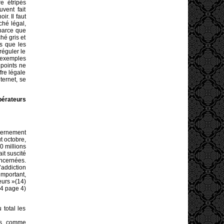
e étripés
vent fait
r. Il faut
ché légal,
 parce que
ché gris et
rs que les
réguler le
s exemples
 points ne
fre légale
ternet, se
pérateurs
uvernement
 octobre,
0 millions
ait suscité
ncernées.
’addiction
important,
eurs »(14)
4 page 4)
total les
es comme