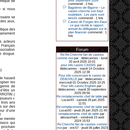
pour septembre 2026
omique de
de 20 ans dans l’établissement.
commenté : 2 fois
Bagnères-de-Bigorre – Le
e si nous
casino cherche son futur
exploitant : Les paris sont
essaire se
lancés
commenté : 1 fois
31-03-2026|
 des jeux,
Casino de Forges-les-Eaux
: ce que révèle le rapport
Série de jackpots au casino JOA de
annuel du délégataire sur le
itique des
Gujan-Mestras : ce mois de mars a
plan financier
commenté : 1
rtainement
été fructueux pour quelques
fois
joueurs. D’abord avec 44 207 euros
remportés le dimanche 22 mars sur
s acteurs
une machine à sous pour une mise
 Français
initiale de 5,28 €. Puis quelques
Forum
ssociation
jours plus tard, le vendredi 27 mars,
e drogue.
Re:Re:Cherche fan de casinos
un joueur a décroché 12 086 euros
comme moi
par : titidecannes - lundi
sur une autre machine à sous.
20 avril 2026 10:01
Enfin, troisième et dernier jackpot,
pour info casino CASSIS.
par :
record cette fois-ci, le samedi 28
titidecannes - mardi 14 Octobre
a)
mars dernier. Quelque 111 322
2025 12:38
euros ont été remportés sur la table
Pour info concernant le casino de
 de hasard
d’Ultimate Texas Hold’em Poker,
DEAUVILLE
par : titidecannes -
giser les
grâce à une mise de 5 euros sur la
mercredi 01 Octobre 2025 10:25
case bonus et une quinte flush
 genre de
Pour info casino Enghien
par :
royale. Ces gains ont été annoncés
titidecannes - mardi 30 septembre
d’être un
dans un communiqué diffusé par le
2025 09:56
ERROTIN (
casino ce lundi 30 mars en soirée.
Re:remplacements chef de table
par
 joueurs «
: Lucas93 - samedi 28 juin 2025
 trois ans
11:01
ns sur des
Re:remplacements chef de table
par
veur d’une
: Lucas93 - jeudi 26 juin 2025 21:45
11-01-2026|
remplacements chef de table
par :
!
alexasshark - vendredi 23 août
ique menée
Dimanche 11 janvier, en soirée, une
2024 15:53
iasco qui
cliente retraitée de 78 ans, habitant
Re:Cherche fan de casinos comme
e prochain
Trémuson, a eu l’énorme surprise
moi
par : eric57 - jeudi 06 juillet 2023