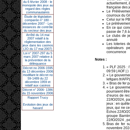
du 6 février 2008 - le
actuellement, 
monopole des jeux au
française des 
regard des règles
Le Prélèvemen
communautaires
courroux du GI
Étude de législation
Celui sur le P
comparée n° 180 -
Le prélèvement
décembre 2007 - Les
instances de contrôle
En ce qui conc
du secteur des jeux
passe de 7,6 
Arrêté du 14 mai
Le clubs de je
2007 relatif à la
annulé
réglementation des
Les loteries 
jeux dans les casinos
opérateurs p
(JO du 17 mai 2007)
concurrence
Loi n° 2007-297 du 5
mars 2007 relative à
Notes :
la prévention de la
délinquance
« PLF 2025 : l
Décret no 2006-1595
09:59 | AOF | )
du 13 décembre 2006
modifiant le décret no
« Le gouvernem
59-1489 du 22
lefigaro.fr/AFP)
décembre 1959 et
« Bras de fer 
relatif aux casinos
« Le gouverne
Décret n° 2006- 1386
pourraient êtr
du 15 novembre 2006
d’euros de rec
Rapport Trucy
22/IO/2024, pa
jeux : en quête
Evolution des jeux de
jeux, qui ne c
hasard
Échos 22/IO/20
groupe Barriè
22/IO/2024 , p
Bras de fer su
novembre 202