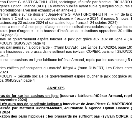
 Jean-Pierre G. MARTIGNONI-HUTIN, sociologue, réalisée par Matthieu RICHAR
Agence Option Finance (AOF). La version publiée ayant subie quelques coupures 
reproduisons la version exhaustive en annexe 1
remier article sur ce dossier : Jean-Pierre G. MARTIGNONI-HUTIN = « Fin de la p
 ligne ? C’est dans la logique des choses » ( octobre 2024, 8 pages, 5 notes, 
casinos.org 23 octobre 2024 et sur casino-legal-france.fr. 24 octobre 2024)
ent a renoncé à son projet d’augmenter les cotisations sociales payées par les e
autres jeux d’argent » : « la hausse d’impôts et de cotisations approchent 30 millia
024 page 3)
iale :le gouvernement espère toucher le jack pot grâce aux jeux en ligne « ( l
OULIN, 30/IO/2024 page 4)
 jeu parisiens sur la corde raide « ((Yann DUVERT Les Échos 15/IO/2024, page 19
ris hippiques : les brassards ne suffiront pas (sylvain COPIER, paris turf, 28/IO/20
nexe 2
fer sur les casinos en ligne latribune.fr/César Armand, repris par les casinos.org 
 :les chiffres préoccupants du marché illégal « (Yann DUVERT, Les Échos entre
/2023
ULIN, « Sécurité sociale :le gouvernement espère toucher le jack pot grâce au
hos, 30/IO/2024 page 4
ANNEXES
ras de fer sur les casinos en ligne
((source : latribune.fr/César Armand, repri
 novembre 2024)
Il n’y aura pas de pandémie ludique »
Interview* de Jean-Pierre G. MARTIGNO
éalisée par Matthieu Richard-Molard, Journaliste à Agence Option Finance 
e 2024
xation des paris hippiques : les brassards ne suffiront pas
(sylvain COPER, pa
______