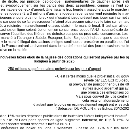
s de droite, par principe idéologique : parlementaires de gauche) après s’êtr
 et symboliquement sur les bancs des deux assemblées, comme ils l’ont sou
en matière de jeux d’argent. Une fiscalité trop lourde n’assèchera pas le marché noi
e les joueurs (2 à 3 millions d’anciens joueurs repentis qui vont rejoindre le mar
oueurs encore plus nombreux qui n’osaient jusqu’présent pas jouer sur internet
t ou par peur de se faire escroquer ) n’aient plus aucune raison de le faire sur le mar
rêt à rejoindre - naturellement et avec plaisir - le marché légal. Il faut par ailleu
casinos en ligne soient réellement en concurrence et que l’ANJ - sous prétexte de 
erver l’équilibre des filières - ne détruise pas peu ou prou cette concurrence. Le
 marché à l’étranger ( Suède, Espagne, Italie, Belgique) indique que si ces deux
s « le marché illégal des casinos en ligne continue de prospérer en parallèle de l’of
e, la France entrant tardivement dans le marché mondial des jeux de casinos sur in
active en la matière.
nouvelles taxes et/ou de la hausse des cotisations qui seront payées par les o
ludiques à partir de 2025
250 millions supplémentaires prélevés sur les jeux d’argent
«C’est certes moins que le projet initial du go
, révélé par LES ECHOS début
qi prévoyait de ponctionner plus de 40
sur les jeux d’argent et qui av
une bronca des entreprises co
Mais sous couvert de lutte contre l
cela reste un alourssidement 
d’autant que le poids en est inégalement réparti entre les act
( Sébastien DUMOULIN « les Échos, 30/IO/202
de 15% sur les dépenses publicitaires de toutes les filières ludiques est instauré
 sur le PBJ des paris sportifs en ligne augmente fortement, de 10,6 à 15%. Au 
aris sportifs seront désormais taxés à 60 % !
s opérateurs de poker en ligne ( Winamax…) passe de 0,2% sur les mis