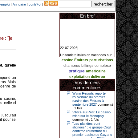
'emploi
|
Annuaire
|
cont@ct
|
En bref
e : "je
22-07-2026|
Un touriste italien en vacances sur
la Côte d’Azur a remporté un
jackpot exceptionnel de 84.631
casino Émirats
perturbations
euros dans la nuit de samedi à
, qu’elle
chambres
billings
complexe
dimanche au Casino Barrière Le
pratique
Croisette à Cannes. Il s’agit d’un
americaine
nouveau record de gains de l’année
exploitation
delivree
mporté un
2026 pour cet établissement.
uros. Mais
Vos derniers
e genre de
commentaires
Wynn Resorts reporte
14-04-2026|
l’ouverture du premier
du casino,
casino des Émirats à
 celle-ci
Dimanche 12 avril 2026, cette date
septembre 2027
commenté
restera gravée dans la mémoire de
: 1 fois
ce joueur du casino de Saint-Quay-
Villers-sur-Mer. Le casino
Portrieux (Côtes-d’Armor).
 jusqu’au
mise sur le Monopoly ...
ût pour se
commenté : 1 fois
Ce quinquagénaire, habitant Plouha
"Les planètes sont
mais souhaitant garder l’anonymat,
alignées" : le groupe Cogit
a eu l’énorme surprise de décrocher
confirme l'ouverture du
un jackpot record de 82 426 €.
premier casino de Guyane