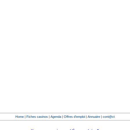
Home
|
Fiches casinos
|
Agenda
|
Offres d'emploi
|
Annuaire
|
cont@ct