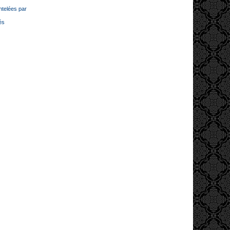
ntelées par
és