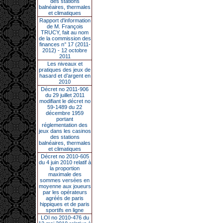
des stations
balnéaires, thermales
et climatiques
Rapport d'information
de M. François
TRUCY, fait au nom
de la commission des
finances n° 17 (2011-
2012) - 12 octobre
2011
Les niveaux et
pratiques des jeux de
hasard et d’argent en
2010
Décret no 2011-906
du 29 juillet 2011
modifiant le décret no
59-1489 du 22
décembre 1959
portant
réglementation des
jeux dans les casinos
des stations
balnéaires, thermales
et climatiques
Décret no 2010-605
du 4 juin 2010 relatif à
la proportion
maximale des
sommes versées en
moyenne aux joueurs
par les opérateurs
agréés de paris
hippiques et de paris
sportifs en ligne
LOI no 2010-476 du