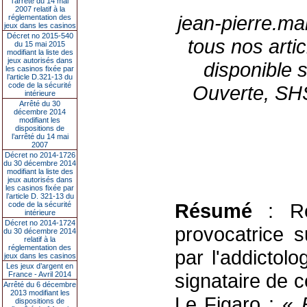
l’arrêté du 14 mai
2007 relatif à la
jean-pierre.ma
réglementation des
jeux dans les casinos
Décret no 2015-540
tous nos arti
du 15 mai 2015
modifiant la liste des
jeux autorisés dans
disponible
les casinos fixée par
l’article D.321-13 du
code de la sécurité
Ouverte, SHS
intérieure
Arrêté du 30
décembre 2014
modifiant les
dispositions de
l’arrêté du 14 mai
2007
Décret no 2014-1726
du 30 décembre 2014
modifiant la liste des
jeux autorisés dans
les casinos fixée par
l’article D. 321-13 du
Résumé
: R
code de la sécurité
intérieure
Décret no 2014-1724
provocatrice s
du 30 décembre 2014
relatif à la
réglementation des
par l'addictol
jeux dans les casinos
Les jeux d’argent en
signataire de c
France - Avril 2014
Arrêté du 6 décembre
2013 modifiant les
Le Figaro : «
dispositions de