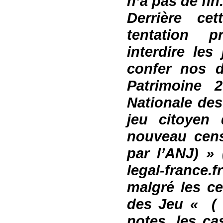
n’a pas de fin
Derrière ce
tentation pro
interdire les
confer nos d
Patrimoine 2
Nationale des
jeu citoyen
nouveau cens
par l’ANJ) » 
legal-france.f
malgré les ce
des Jeu « ( 
notes
,
les ca