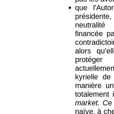
que l’Auto
présidente
neutralité
financée pa
contradicto
alors qu'el
protéger
actuelleme
kyrielle de
manière un
totalement 
marke
t
. C
e
naïve, à ch