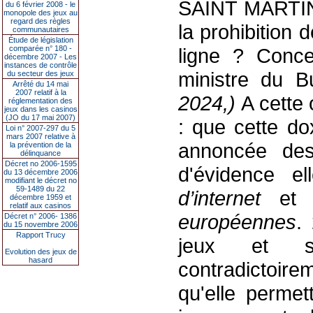
SAINT MARTIN e
du 6 février 2008 - le
monopole des jeux au
regard des règles
la prohibition
communautaires
Étude de législation
comparée n° 180 -
ligne ? Concer
décembre 2007 - Les
instances de contrôle
ministre du 
du secteur des jeux
Arrêté du 14 mai
2007 relatif à la
2024
,)
A cette
réglementation des
jeux dans les casinos
(JO du 17 mai 2007)
: que cette do
Loi n° 2007-297 du 5
mars 2007 relative à
annoncée des
la prévention de la
délinquance
Décret no 2006-1595
d'évidence e
du 13 décembre 2006
modifiant le décret no
59-1489 du 22
d’internet
et 
décembre 1959 et
relatif aux casinos
européennes
.
Décret n° 2006- 1386
du 15 novembre 2006
Rapport Trucy
jeux et sa
Evolution des jeux de
hasard
contradictoire
qu'elle permet