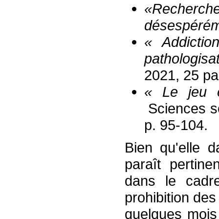
«
Recher
désespéré
«
Addictio
pathologisa
2021, 25 pa
« Le jeu e
Sciences so
p. 95-104.
Bien qu'elle 
paraît pertine
dans le cadr
prohibition des
quelques mois