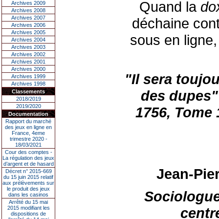
Quand la
do
Archives 2009
Archives 2008
Archives 2007
déchaine cont
Archives 2006
Archives 2005
sous en ligne,
Archives 2004
Archives 2003
Archives 2002
Archives 2001
Archives 2000
"Il sera toujo
Archives 1999
Archives 1998
des dupes
Classements
2018/2019
2019/2020
1756, Tome 
Documentation
Rapport du marché
des jeux en ligne en
France, 4eme
trimestre 2020 -
18/03/2021
Cour des comptes -
La régulation des jeux
d’argent et de hasard
Jean-Pie
Décret n° 2015-669
du 15 juin 2015 relatif
aux prélèvements sur
le produit des jeux
Sociologue
dans les casinos
Arrêté du 15 mai
2015 modifiant les
centr
dispositions de