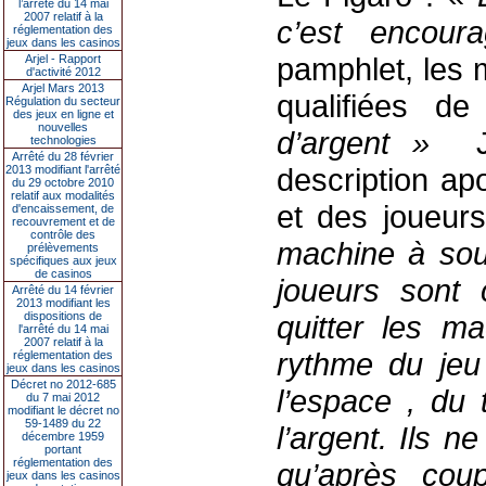
l’arrêté du 14 mai
2007 relatif à la
c’est encou
réglementation des
jeux dans les casinos
pamphlet, les 
Arjel - Rapport
d'activité 2012
Arjel Mars 2013
qualifiées d
Régulation du secteur
des jeux en ligne et
nouvelles
d’argent »
J
technologies
Arrêté du 28 février
description ap
2013 modifiant l'arrêté
du 29 octobre 2010
relatif aux modalités
et des joueur
d'encaissement, de
recouvrement et de
contrôle des
machine à sous
prélèvements
spécifiques aux jeux
de casinos
joueurs sont 
Arrêté du 14 février
2013 modifiant les
dispositions de
quitter les ma
l'arrêté du 14 mai
2007 relatif à la
rythme du jeu
réglementation des
jeux dans les casinos
Décret no 2012-685
l’espace , du
du 7 mai 2012
modifiant le décret no
59-1489 du 22
l’argent. Ils 
décembre 1959
portant
réglementation des
qu’après coup
jeux dans les casinos