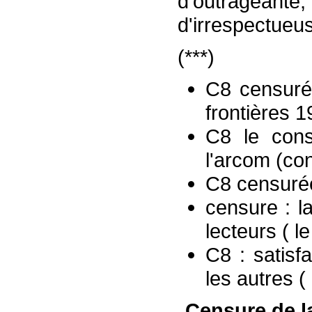
d'outrageante,
d'irrespectueu
(***)
C8 censuré 
frontières 
C8 le cons
l'arcom (co
C8 censurée
censure : l
lecteurs ( l
C8 : satisf
les autres (
Censure de la