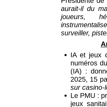
Présidente de
aurait-il du 
joueurs
,
hési
instrumentalis
surveiller, pist
A
IA et jeux 
numéros du l
(IA) : don
2025, 15 pa
sur casino-l
Le PMU : pr
jeux sanitai