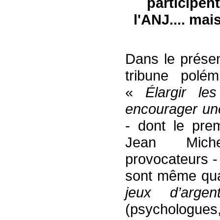
participen
l'ANJ
....
mais
Dans le présen
tribune polé
«
Élargir le
encourager un
- dont le prem
Jean Miche
provocateurs -
sont même qua
jeux d’arg
(psychologu