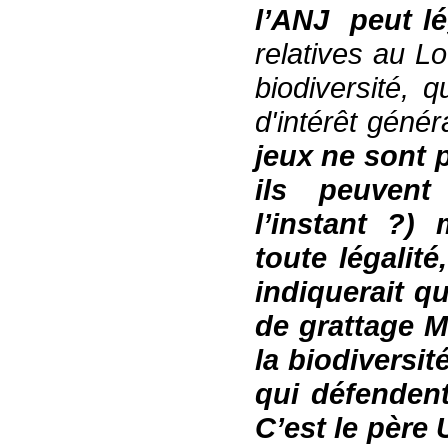
l’ANJ
peut lé
relatives au L
biodiversité
,
q
d'intérêt génér
jeux ne sont p
ils peuven
l’instant ?)
toute légalité
,
indiquerait qu
de grattage Mi
la biodiversit
qui défendent
C’est le père 