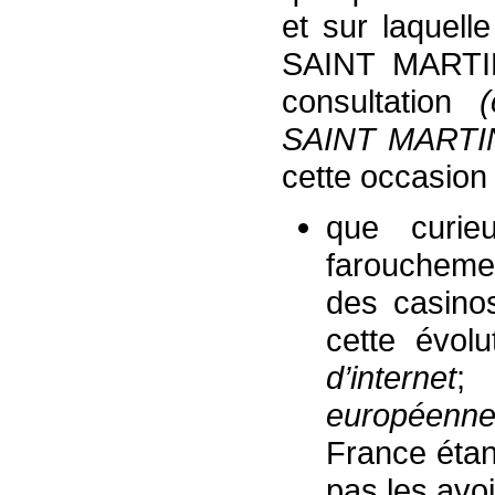
et sur laquell
SAINT MARTIN
consultation
(
SAINT MARTIN 
cette occasion
que curie
farouchemen
des casinos
cette évolu
d’internet
;
européenn
France étan
pas les avoi