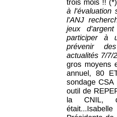
trois mois !! (
à l'évaluation 
l'ANJ recherc
jeux d'argen
participer à 
prévenir des
actualités 7/7/
gros moyens 
annuel, 80 ETP
sondage CSA p
outil de REPE
la CNIL, do
était...Isabe