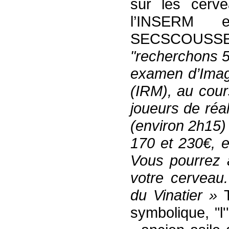
sur les cerve
l’INSERM 
SECSCOUSS
"recherchons 5
examen d’Imag
(IRM), au cou
joueurs de réa
(environ 2h15)
170 et 230€, e
Vous pourrez 
votre cerveau.
du Vinatier »
T
symbolique, "l