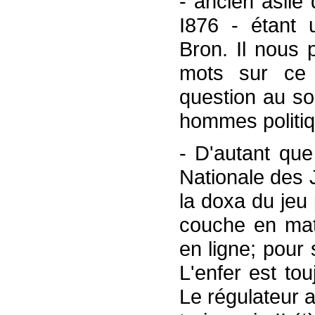
- ancien asile
I876 - étant u
Bron. Il nous 
mots sur ce 
question au so
hommes politiq
- D'autant que
Nationale des 
la doxa du jeu
couche en mati
en ligne; pour s
L'enfer est to
Le régulateur 