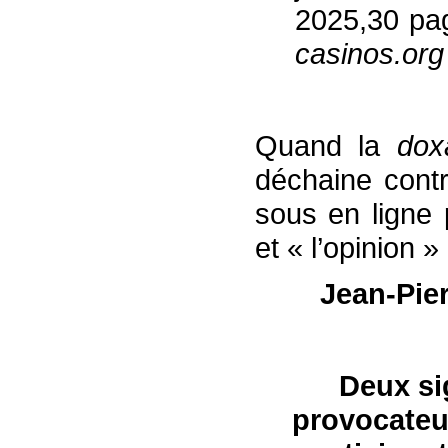
2025,30 pa
casinos.org 
Quand la
do
déchaine contr
sous en ligne 
et « l’opinion » 
Jean-Pie
D
eux
si
provocateu