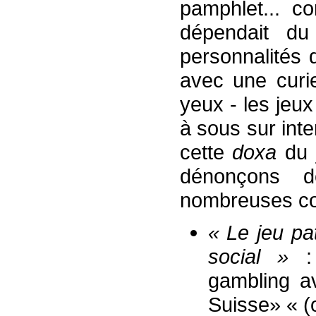
pamphlet... c
dépendait du
personnalités
avec une curi
yeux - les jeu
à sous sur inte
cette
doxa
du 
dénonçons d
nombreuses cont
«
L
e jeu pa
social »
: 
gambling a
Suisse» « (