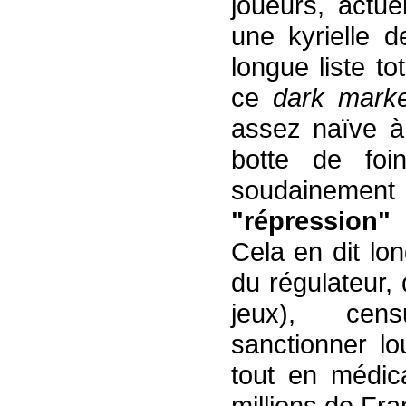
joueurs, actu
une kyrielle d
longue liste to
ce
dark mark
assez naïve à
botte de foi
soudainement
"répression"
Cela en dit lon
du régulateur, q
jeux), censu
sanctionner lo
tout en médica
millions de Fra