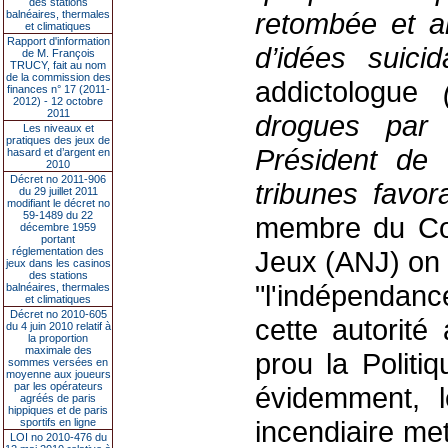
des stations
retombée et al
balnéaires, thermales
et climatiques
Rapport d'information
d’idées
suici
de M. François
TRUCY, fait au nom
de la commission des
addictologue
finances n° 17 (2011-
2012) - 12 octobre
2011
drogues par
Les niveaux et
pratiques des jeux de
Président de
hasard et d’argent en
2010
Décret no 2011-906
tribunes favo
du 29 juillet 2011
modifiant le décret no
59-1489 du 22
membre du Coll
décembre 1959
portant
réglementation des
Jeux (ANJ) on 
jeux dans les casinos
des stations
"l'indépendance
balnéaires, thermales
et climatiques
Décret no 2010-605
cette autorité
du 4 juin 2010 relatif à
la proportion
maximale des
prou la Politi
sommes versées en
moyenne aux joueurs
par les opérateurs
évidemment, l
agréés de paris
hippiques et de paris
incendiaire me
sportifs en ligne
LOI no 2010-476 du