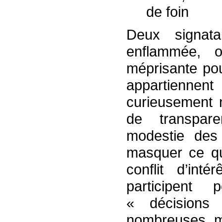
de foin
Deux signata
enflammée, or
méprisante pou
appartiennent 
curieusement 
de transparen
modestie des 
masquer ce qu
conflit d’int
participent
« décisions
nombreuses me