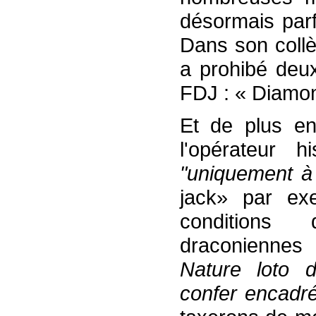
désormais parf
Dans son coll
a prohibé deux
FDJ : « Diamon
Et de plus en
l'opérateur h
"
uniquement à 
jack» par ex
conditions d
draconienne
Nature loto d
confer encadr