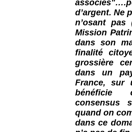
associés
"
….p
d’argent. Ne 
n’osant pas 
Mission Patri
dans son ma
finalité cit
grossière ce
dans un pa
France, sur
bénéficie 
consensus s
quand on comm
dans ce doma