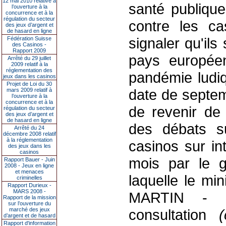
12 mai 2010 relative à
santé publique
l’ouverture à la
concurrence et à la
régulation du secteur
contre les ca
des jeux d’argent et
de hasard en ligne
signaler qu'ils
Fédération Suisse
des Casinos -
Rapport 2009
pays europée
Arrêté du 29 juillet
2009 relatif à la
réglementation des
pandémie ludiq
jeux dans les casinos
Projet de Loi du 30
date de septem
mars 2009 relatif à
l’ouverture à la
concurrence et à la
de revenir de 
régulation du secteur
des jeux d’argent et
de hasard en ligne
des débats su
Arrêté du 24
décembre 2008 relatif
à la réglementation
casinos sur in
des jeux dans les
casinos
mois par le 
Rapport Bauer - Juin
2008 - Jeux en ligne
et menaces
laquelle le mi
criminelles
Rapport Durieux -
MARS 2008 -
MARTIN - a
Rapport de la mission
sur l’ouverture du
marché des jeux
consultation
(
d’argent et de hasard
Rapport d'information