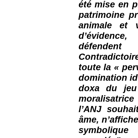
été mise en 
patrimoine
pr
animale et v
d’évidence
,
f
défend
Contradictoir
toute la « per
domination i
doxa du jeu
moralisatric
l’ANJ souhai
âme, n’affich
symboliqu