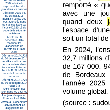
l’arrêté du 14 mai
remporté « que
2007 relatif à la
réglementation des
jeux dans les casinos
avec une jou
Décret no 2015-540
du 15 mai 2015
modifiant la liste des
quand deux
jeux autorisés dans
les casinos fixée par
l’espace d’un
l’article D.321-13 du
code de la sécurité
intérieure
soit un total d
Arrêté du 30
décembre 2014
modifiant les
dispositions de
En 2024, l’ens
l’arrêté du 14 mai
2007
32,7 millions 
Décret no 2014-1726
du 30 décembre 2014
modifiant la liste des
de 167 000, 94
jeux autorisés dans
les casinos fixée par
l’article D. 321-13 du
de Bordeaux 
code de la sécurité
intérieure
Décret no 2014-1724
l’année 2025 
du 30 décembre 2014
relatif à la
réglementation des
volume global.
jeux dans les casinos
Les jeux d’argent en
France - Avril 2014
(source : sudou
Arrêté du 6 décembre
2013 modifiant les
dispositions de