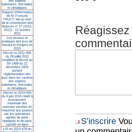
des stations
balnéaires, thermales
et climatiques
Rapport d'information
de M. François
TRUCY, fait au nom
de la commission des
Réagissez 
finances n° 17 (2011-
2012) - 12 octobre
2011
Les niveaux et
commentair
pratiques des jeux de
hasard et d’argent en
2010
Décret no 2011-906
du 29 juillet 2011
modifiant le décret no
59-1489 du 22
décembre 1959
portant
réglementation des
jeux dans les casinos
des stations
balnéaires, thermales
et climatiques
Décret no 2010-605
du 4 juin 2010 relatif à
la proportion
maximale des
sommes versées en
moyenne aux joueurs
par les opérateurs
agréés de paris
S'inscrire
Vous
hippiques et de paris
sportifs en ligne
un commentair
LOI no 2010-476 du