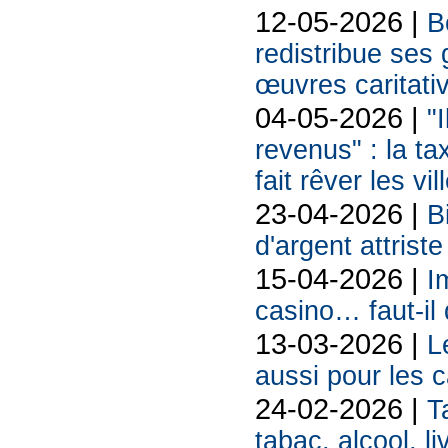
12-05-2026 |
B
redistribue ses
œuvres caritati
04-05-2026 |
"
revenus" : la ta
fait rêver les v
23-04-2026 |
B
d'argent attriste
15-04-2026 |
I
casino… faut-il 
13-03-2026 |
L
aussi pour les 
24-02-2026 |
T
tabac, alcool, liv