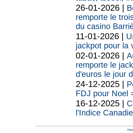
26-01-2026 |
B
remporte le troi
du casino Barri
11-01-2026 |
U
jackpot pour la 
02-01-2026 |
A
remporte le jack
d'euros le jour d
24-12-2025 |
P
FDJ pour Noel =
16-12-2025 |
C
l'Indice Canadi
Ho