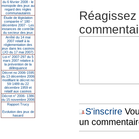
du 6 février 2008 - le
monopole des jeux au
regard des règles
Réagissez 
communautaires
Étude de législation
comparée n° 180 -
commentair
décembre 2007 - Les
instances de contrôle
du secteur des jeux
Arrêté du 14 mai
2007 relatif à la
réglementation des
jeux dans les casinos
(JO du 17 mai 2007)
Loi n° 2007-297 du 5
mars 2007 relative à
la prévention de la
délinquance
Décret no 2006-1595
du 13 décembre 2006
modifiant le décret no
59-1489 du 22
décembre 1959 et
relatif aux casinos
Décret n° 2006- 1386
du 15 novembre 2006
Rapport Trucy
S'inscrire
Vous
Evolution des jeux de
hasard
un commentair