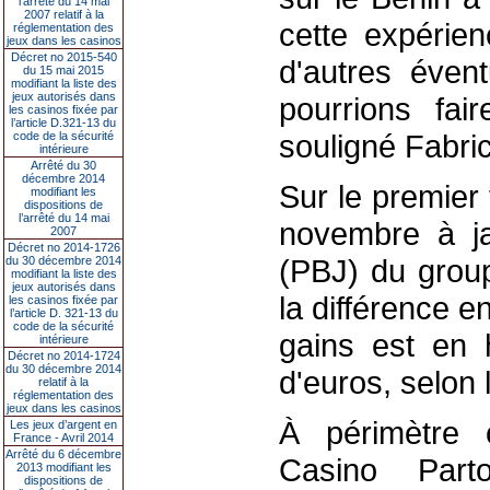
l’arrêté du 14 mai
2007 relatif à la
cette expérien
réglementation des
jeux dans les casinos
Décret no 2015-540
d'autres éven
du 15 mai 2015
modifiant la liste des
jeux autorisés dans
pourrions fair
les casinos fixée par
l’article D.321-13 du
souligné Fabric
code de la sécurité
intérieure
Arrêté du 30
décembre 2014
Sur le premier 
modifiant les
dispositions de
l’arrêté du 14 mai
novembre à jan
2007
Décret no 2014-1726
(PBJ) du group
du 30 décembre 2014
modifiant la liste des
jeux autorisés dans
la différence e
les casinos fixée par
l’article D. 321-13 du
code de la sécurité
gains est en 
intérieure
Décret no 2014-1724
du 30 décembre 2014
d'euros, selon
relatif à la
réglementation des
jeux dans les casinos
À périmètre c
Les jeux d’argent en
France - Avril 2014
Arrêté du 6 décembre
Casino Part
2013 modifiant les
dispositions de