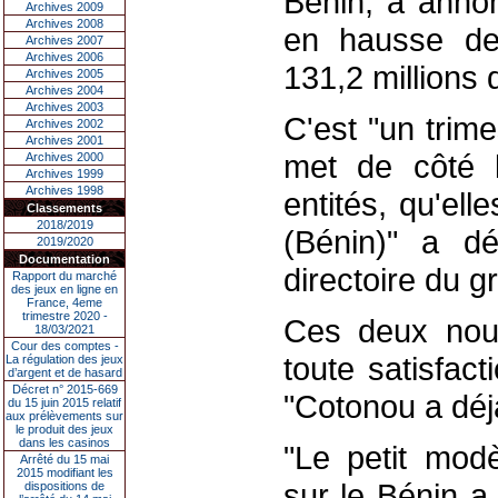
Bénin, a annon
Archives 2009
Archives 2008
en hausse de
Archives 2007
Archives 2006
131,2 millions 
Archives 2005
Archives 2004
Archives 2003
C'est "un trim
Archives 2002
Archives 2001
met de côté l
Archives 2000
Archives 1999
Archives 1998
entités, qu'el
Classements
2018/2019
(Bénin)" a dé
2019/2020
Documentation
directoire du g
Rapport du marché
des jeux en ligne en
France, 4eme
trimestre 2020 -
Ces deux nouv
18/03/2021
Cour des comptes -
toute satisfact
La régulation des jeux
d’argent et de hasard
Décret n° 2015-669
"Cotonou a déjà 
du 15 juin 2015 relatif
aux prélèvements sur
le produit des jeux
dans les casinos
"Le petit mod
Arrêté du 15 mai
2015 modifiant les
sur le Bénin a 
dispositions de