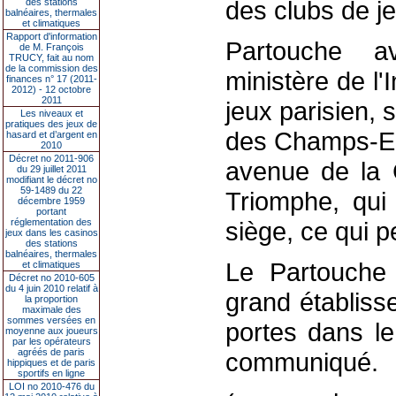
des clubs de je
des stations
balnéaires, thermales
et climatiques
Rapport d'information
Partouche av
de M. François
TRUCY, fait au nom
de la commission des
ministère de l'
finances n° 17 (2011-
2012) - 12 octobre
2011
jeux parisien, 
Les niveaux et
pratiques des jeux de
des Champs-El
hasard et d’argent en
2010
Décret no 2011-906
avenue de la 
du 29 juillet 2011
modifiant le décret no
59-1489 du 22
Triomphe, qui 
décembre 1959
portant
réglementation des
siège, ce qui p
jeux dans les casinos
des stations
balnéaires, thermales
Le Partouche 
et climatiques
Décret no 2010-605
du 4 juin 2010 relatif à
grand établiss
la proportion
maximale des
sommes versées en
portes dans le
moyenne aux joueurs
par les opérateurs
agréés de paris
communiqué.
hippiques et de paris
sportifs en ligne
LOI no 2010-476 du