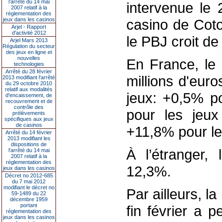
l’arrêté du 14 mai
intervenue le 
2007 relatif à la
réglementation des
jeux dans les casinos
casino de Coto
Arjel - Rapport
d'activité 2012
le PBJ croit de
Arjel Mars 2013
Régulation du secteur
des jeux en ligne et
nouvelles
En France, le
technologies
Arrêté du 28 février
millions d'eur
2013 modifiant l'arrêté
du 29 octobre 2010
relatif aux modalités
jeux: +0,5% p
d'encaissement, de
recouvrement et de
contrôle des
pour les jeux
prélèvements
spécifiques aux jeux
de casinos
+11,8% pour le
Arrêté du 14 février
2013 modifiant les
dispositions de
À l’étranger,
l'arrêté du 14 mai
2007 relatif à la
réglementation des
12,3%.
jeux dans les casinos
Décret no 2012-685
du 7 mai 2012
modifiant le décret no
Par ailleurs, l
59-1489 du 22
décembre 1959
portant
fin février a p
réglementation des
jeux dans les casinos