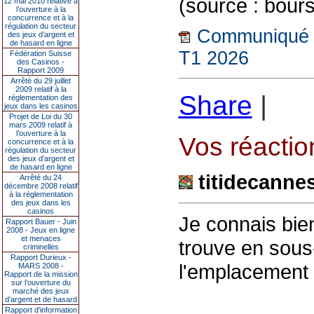
(source : bou
12 mai 2010 relative à
l’ouverture à la
concurrence et à la
régulation du secteur
Communiqué de
des jeux d’argent et
de hasard en ligne
T1 2026
Fédération Suisse
des Casinos -
Rapport 2009
Arrêté du 29 juillet
2009 relatif à la
Share
|
réglementation des
jeux dans les casinos
Projet de Loi du 30
mars 2009 relatif à
l’ouverture à la
Vos réaction
concurrence et à la
régulation du secteur
des jeux d’argent et
de hasard en ligne
titidecanne
Arrêté du 24
décembre 2008 relatif
à la réglementation
des jeux dans les
casinos
Je connais bie
Rapport Bauer - Juin
2008 - Jeux en ligne
et menaces
trouve en sous
criminelles
Rapport Durieux -
l'emplacement d
MARS 2008 -
Rapport de la mission
sur l’ouverture du
marché des jeux
d’argent et de hasard
Rapport d'information