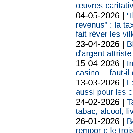
œuvres caritati
04-05-2026 |
"
revenus" : la ta
fait rêver les v
23-04-2026 |
B
d'argent attriste
15-04-2026 |
I
casino… faut-il 
13-03-2026 |
L
aussi pour les 
24-02-2026 |
T
tabac, alcool, liv
26-01-2026 |
B
remporte le troi