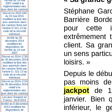
l’arrêté du 14 mai
2007 relatif à la
réglementation des
Stéphane Garc
jeux dans les casinos
Décret no 2015-540
du 15 mai 2015
Barrière Bord
modifiant la liste des
jeux autorisés dans
les casinos fixée par
pour cette 
l’article D.321-13 du
code de la sécurité
extrêmement 
intérieure
Arrêté du 30
décembre 2014
client. Sa gra
modifiant les
dispositions de
l’arrêté du 14 mai
un sens particu
2007
Décret no 2014-1726
loisirs. »
du 30 décembre 2014
modifiant la liste des
jeux autorisés dans
les casinos fixée par
Depuis le début
l’article D. 321-13 du
code de la sécurité
intérieure
pas moins de 
Décret no 2014-1724
du 30 décembre 2014
relatif à la
jackpot
de 19
réglementation des
jeux dans les casinos
janvier. Bien 
Les jeux d’argent en
France - Avril 2014
Arrêté du 6 décembre
inférieur, le 
2013 modifiant les
dispositions de