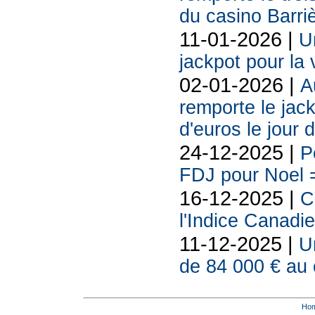
du casino Barri
11-01-2026 |
U
jackpot pour la 
02-01-2026 |
A
remporte le jack
d'euros le jour d
24-12-2025 |
P
FDJ pour Noel =
16-12-2025 |
C
l'Indice Canadi
11-12-2025 |
U
de 84 000 € au 
Ho