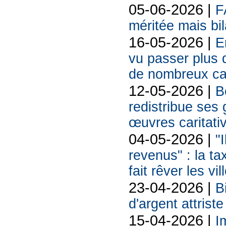
05-06-2026 |
F
méritée mais bil
16-05-2026 |
E
vu passer plus d
de nombreux cad
12-05-2026 |
B
redistribue ses
œuvres caritati
04-05-2026 |
"
revenus" : la ta
fait rêver les v
23-04-2026 |
B
d'argent attriste
15-04-2026 |
I