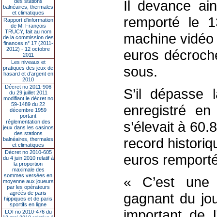
Il devance ai
des stations
balnéaires, thermales
et climatiques
remporté le 1
Rapport d'information
de M. François
TRUCY, fait au nom
machine vidéo 
de la commission des
finances n° 17 (2011-
2012) - 12 octobre
euros décroch
2011
Les niveaux et
sous.
pratiques des jeux de
hasard et d’argent en
2010
Décret no 2011-906
S’il dépasse 
du 29 juillet 2011
modifiant le décret no
59-1489 du 22
enregistré en
décembre 1959
portant
réglementation des
s’élevait à 60.8
jeux dans les casinos
des stations
record histori
balnéaires, thermales
et climatiques
Décret no 2010-605
euros remporté 
du 4 juin 2010 relatif à
la proportion
maximale des
sommes versées en
« C’est une t
moyenne aux joueurs
par les opérateurs
agréés de paris
gagnant du jou
hippiques et de paris
sportifs en ligne
important de 
LOI no 2010-476 du