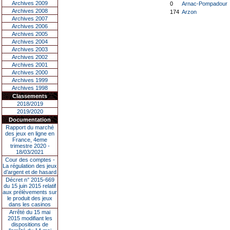
Archives 2009
0
Arnac-Pompadour
Archives 2008
174
Arzon
Archives 2007
Archives 2006
Archives 2005
Archives 2004
Archives 2003
Archives 2002
Archives 2001
Archives 2000
Archives 1999
Archives 1998
Classements
2018/2019
2019/2020
Documentation
Rapport du marché
des jeux en ligne en
France, 4eme
trimestre 2020 -
18/03/2021
Cour des comptes -
La régulation des jeux
d’argent et de hasard
Décret n° 2015-669
du 15 juin 2015 relatif
aux prélèvements sur
le produit des jeux
dans les casinos
Arrêté du 15 mai
2015 modifiant les
dispositions de