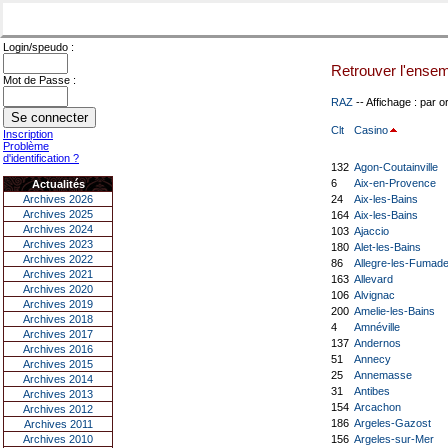
Login/speudo :
Retrouver l'ensem
Mot de Passe :
RAZ
-- Affichage : par o
Clt
Casino
Inscription
Problème
d'identification ?
132
Agon-Coutainville
6
Aix-en-Provence
Actualités
Archives 2026
24
Aix-les-Bains
Archives 2025
164
Aix-les-Bains
Archives 2024
103
Ajaccio
Archives 2023
180
Alet-les-Bains
Archives 2022
86
Allegre-les-Fumad
Archives 2021
163
Allevard
Archives 2020
106
Alvignac
Archives 2019
200
Amelie-les-Bains
Archives 2018
4
Amnéville
Archives 2017
137
Andernos
Archives 2016
51
Annecy
Archives 2015
25
Annemasse
Archives 2014
31
Antibes
Archives 2013
154
Arcachon
Archives 2012
186
Argeles-Gazost
Archives 2011
Archives 2010
156
Argeles-sur-Mer