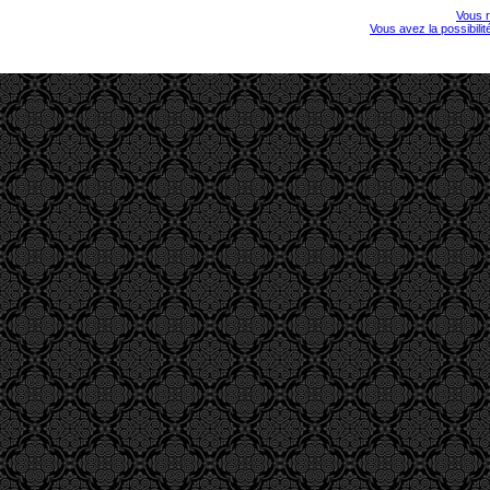
Vous r
Vous avez la possibili