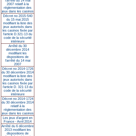
l’arrêté du 14 mai
2007 relatif à la
réglementation des
jeux dans les casinos
Décret no 2015-540
du 15 mai 2015
modifiant la liste des
jeux autorisés dans
les casinos fixée par
l’article D.321-13 du
code de la sécurité
intérieure
Arrêté du 30
décembre 2014
modifiant les
dispositions de
l’arrêté du 14 mai
2007
Décret no 2014-1726
du 30 décembre 2014
modifiant la liste des
jeux autorisés dans
les casinos fixée par
l’article D. 321-13 du
code de la sécurité
intérieure
Décret no 2014-1724
du 30 décembre 2014
relatif à la
réglementation des
jeux dans les casinos
Les jeux d’argent en
France - Avril 2014
Arrêté du 6 décembre
2013 modifiant les
dispositions de