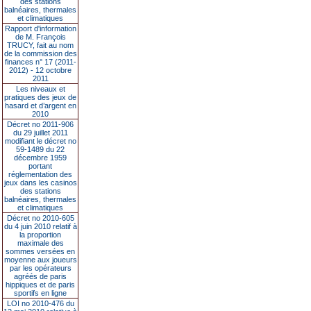
des stations
balnéaires, thermales
et climatiques
Rapport d'information
de M. François
TRUCY, fait au nom
de la commission des
finances n° 17 (2011-
2012) - 12 octobre
2011
Les niveaux et
pratiques des jeux de
hasard et d’argent en
2010
Décret no 2011-906
du 29 juillet 2011
modifiant le décret no
59-1489 du 22
décembre 1959
portant
réglementation des
jeux dans les casinos
des stations
balnéaires, thermales
et climatiques
Décret no 2010-605
du 4 juin 2010 relatif à
la proportion
maximale des
sommes versées en
moyenne aux joueurs
par les opérateurs
agréés de paris
hippiques et de paris
sportifs en ligne
LOI no 2010-476 du