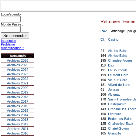
Login/speudo :
Retrouver l'ensem
Mot de Passe :
RAZ
-- Affichage : par g
Clt
Casino
Inscription
Problème
d'identification ?
24
Aix-les-Bains
164
Aix-les-Bains
Actualités
Archives 2026
195
Chaudes-Aigues
Archives 2025
118
Dax
Archives 2024
191
La Bourboule
Archives 2023
199
Le Mont-Dore
Archives 2022
190
Vic-sur-Cere
Archives 2021
181
Villard-de-Lans
Archives 2020
91
Jonzac
Archives 2019
106
Alvignac
Archives 2018
170
Saint-Trojan-les-B
Archives 2017
108
Casteljaloux
Archives 2016
143
Cransac-les-Ther
Archives 2015
150
Lectoure
Archives 2014
188
Brides-les-Bains
Archives 2013
125
Challes-les-Eaux
Archives 2012
122
Chatel-Guyon
Archives 2011
Archives 2010
105
Granville