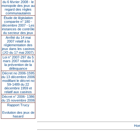
du 6 février 2008 - le
monopole des jeux au
regard des règles
communautaires
Étude de législation
comparée n° 180 -
décembre 2007 - Les
instances de contrôle
du secteur des jeux
Arrêté du 14 mai
2007 relatif à la
réglementation des
jeux dans les casinos
(JO du 17 mai 2007)
Loi n° 2007-297 du 5
mars 2007 relative à
la prévention de la
délinquance
Décret no 2006-1595
du 13 décembre 2006
modifiant le décret no
59-1489 du 22
décembre 1959 et
relatif aux casinos
Décret n° 2006- 1386
du 15 novembre 2006
Rapport Trucy
Evolution des jeux de
hasard
Ho