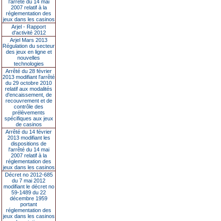
l’arrêté du 14 mai
2007 relatif à la
réglementation des
jeux dans les casinos
Arjel - Rapport
d'activité 2012
Arjel Mars 2013
Régulation du secteur
des jeux en ligne et
nouvelles
technologies
Arrêté du 28 février
2013 modifiant l'arrêté
du 29 octobre 2010
relatif aux modalités
d'encaissement, de
recouvrement et de
contrôle des
prélèvements
spécifiques aux jeux
de casinos
Arrêté du 14 février
2013 modifiant les
dispositions de
l'arrêté du 14 mai
2007 relatif à la
réglementation des
jeux dans les casinos
Décret no 2012-685
du 7 mai 2012
modifiant le décret no
59-1489 du 22
décembre 1959
portant
réglementation des
jeux dans les casinos