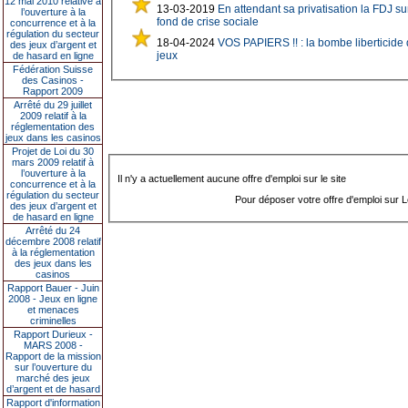
12 mai 2010 relative à
13-03-2019
En attendant sa privatisation la FDJ
l’ouverture à la
fond de crise sociale
concurrence et à la
régulation du secteur
18-04-2024
VOS PAPIERS !! : la bombe liberticid
des jeux d’argent et
jeux
de hasard en ligne
Fédération Suisse
des Casinos -
Rapport 2009
Arrêté du 29 juillet
2009 relatif à la
réglementation des
jeux dans les casinos
Projet de Loi du 30
mars 2009 relatif à
l’ouverture à la
Il n'y a actuellement aucune offre d'emploi sur le site
concurrence et à la
régulation du secteur
Pour déposer votre offre d'emploi sur 
des jeux d’argent et
de hasard en ligne
Arrêté du 24
décembre 2008 relatif
à la réglementation
des jeux dans les
casinos
Rapport Bauer - Juin
2008 - Jeux en ligne
et menaces
criminelles
Rapport Durieux -
MARS 2008 -
Rapport de la mission
sur l’ouverture du
marché des jeux
d’argent et de hasard
Rapport d'information