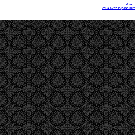
Vous r
Vous avez la possibili