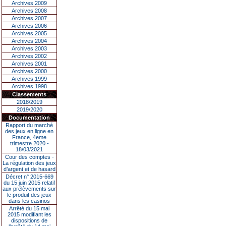
Archives 2009
Archives 2008
Archives 2007
Archives 2006
Archives 2005
Archives 2004
Archives 2003
Archives 2002
Archives 2001
Archives 2000
Archives 1999
Archives 1998
Classements
2018/2019
2019/2020
Documentation
Rapport du marché
des jeux en ligne en
France, 4eme
trimestre 2020 -
18/03/2021
Cour des comptes -
La régulation des jeux
d’argent et de hasard
Décret n° 2015-669
du 15 juin 2015 relatif
aux prélèvements sur
le produit des jeux
dans les casinos
Arrêté du 15 mai
2015 modifiant les
dispositions de