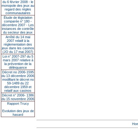
du 6 février 2008 - le
monopole des jeux au
regard des règles
communautaires
Étude de législation
comparée n° 180 -
décembre 2007 - Les
instances de contrôle
du secteur des jeux
Arrêté du 14 mai
2007 relatif à la
réglementation des
jeux dans les casinos
(JO du 17 mai 2007)
Loi n° 2007-297 du 5
mars 2007 relative à
la prévention de la
délinquance
Décret no 2006-1595
du 13 décembre 2006
modifiant le décret no
59-1489 du 22
décembre 1959 et
relatif aux casinos
Décret n° 2006- 1386
du 15 novembre 2006
Rapport Trucy
Evolution des jeux de
hasard
Ho