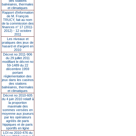
des stations
balnéaires, thermales
et climatiques
Rapport d'information
de M. François
TRUCY, fait au nom
de la commission des
finances n° 17 (2011-
2012) - 12 octobre
2011
Les niveaux et
pratiques des jeux de
hasard et d’argent en
2010
Décret no 2011-906
du 29 juillet 2011
modifiant le décret no
59-1489 du 22
décembre 1959
portant
réglementation des
jeux dans les casinos
des stations
balnéaires, thermales
et climatiques
Décret no 2010-605
du 4 juin 2010 relatif à
la proportion
maximale des
sommes versées en
moyenne aux joueurs
par les opérateurs
agréés de paris
hippiques et de paris
sportifs en ligne
LOI no 2010-476 du