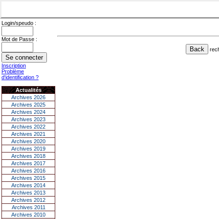
Login/speudo :
Mot de Passe :
rec
Inscription
Problème
d'identification ?
Actualités
Archives 2026
Archives 2025
Archives 2024
Archives 2023
Archives 2022
Archives 2021
Archives 2020
Archives 2019
Archives 2018
Archives 2017
Archives 2016
Archives 2015
Archives 2014
Archives 2013
Archives 2012
Archives 2011
Archives 2010