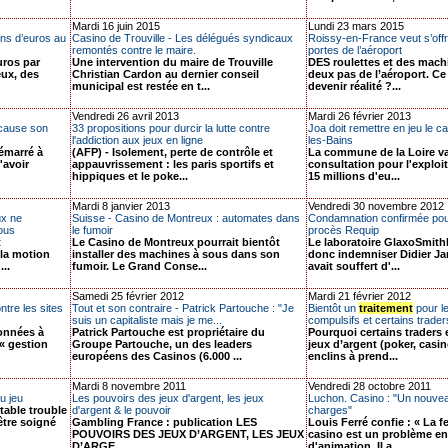
Mardi 16 juin 2015
Lundi 23 mars 2015
ons d’euros au
Casino de Trouville - Les délégués syndicaux
Roissy-en-France veut s’offr
remontés contre le maire.
portes de l’aéroport
uros par
Une intervention du maire de Trouville
DES roulettes et des mach
eux, des
Christian Cardon au dernier conseil
deux pas de l’aéroport. Ce 
municipal est restée en t...
devenir réalité ?...
Vendredi 26 avril 2013
Mardi 26 février 2013
 cause son
33 propositions pour durcir la lutte contre
Joa doit remettre en jeu le 
l'addiction aux jeux en ligne
les-Bains
émarré à
(AFP) - Isolement, perte de contrôle et
La commune de la Loire va
'avoir
appauvrissement : les paris sportifs et
consultation pour l'exploi
hippiques et le poke...
15 millions d'eu...
Mardi 8 janvier 2013
Vendredi 30 novembre 2012
ux ne
Suisse - Casino de Montreux : automates dans
Condamnation confirmée pou
ous
le fumoir
procès Requip
t
Le Casino de Montreux pourrait bientôt
Le laboratoire GlaxoSmith
 la motion
installer des machines à sous dans son
donc indemniser Didier J
..
fumoir. Le Grand Conse...
avait souffert d'...
Samedi 25 février 2012
Mardi 21 février 2012
ntre les sites
Tout et son contraire - Patrick Partouche : "Je
Bientôt un
traitement
pour l
suis un capitaliste mais je me...
compulsifs et certains trade
onnées à
Patrick Partouche est propriétaire du
Pourquoi certains traders 
« gestion
Groupe Partouche, un des leaders
jeux d’argent (poker, casino
européens des Casinos (6.000 ...
enclins à prend...
Mardi 8 novembre 2011
Vendredi 28 octobre 2011
u jeu
Les pouvoirs des jeux d'argent, les jeux
Luchon. Casino : "Un nouvea
table trouble
d'argent & le pouvoir
charges"
 être soigné
Gambling France : publication LES
Louis Ferré confie : « La 
POUVOIRS DES JEUX D’ARGENT, LES JEUX
casino est un problème en
D’ARGE...
d'animation. Il a ...