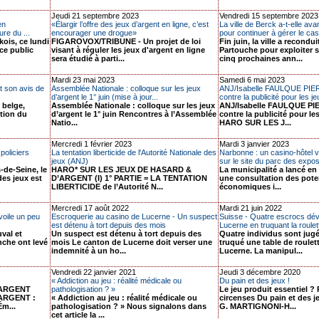
Jeudi 21 septembre 2023
Vendredi 15 septembre 2023
en
«Élargir l’offre des jeux d’argent en ligne, c’est
La ville de Berck a-t-elle av
ure du ...
encourager une drogue»
pour continuer à gérer le cas
kois, ce lundi
FIGAROVOX/TRIBUNE - Un projet de loi
Fin juin, la ville a recondu
ce public
visant à réguler les jeux d'argent en ligne
Partouche pour exploiter 
sera étudié à parti...
cinq prochaines ann...
Mardi 23 mai 2023
Samedi 6 mai 2023
t son avis de
Assemblée Nationale : colloque sur les jeux
ANJ/Isabelle FAULQUE PIE
d’argent le 1° juin (mise à jour...
contre la publicité pour les j
 belge,
Assemblée Nationale : colloque sur les jeux
ANJ/Isabelle FAULQUE PI
tion du
d’argent le 1° juin Rencontres à l’Assemblée
contre la publicité pour le
Natio...
HARO SUR LES J...
Mercredi 1 février 2023
Mardi 3 janvier 2023
 policiers
La tentation liberticide de l'Autorité Nationale des
Narbonne : un casino-hôtel va-
jeux (ANJ)
sur le site du parc des expos
-de-Seine, le
HARO* SUR LES JEUX DE HASARD &
La municipalité a lancé e
des jeux est
D’ARGENT (I) 1° PARTIE = LA TENTATION
une consultation des pote
LIBERTICIDE de l’Autorité N...
économiques i...
Mercredi 17 août 2022
Mardi 21 juin 2022
voile un peu
Escroquerie au casino de Lucerne - Un suspect
Suisse - Quatre escrocs déva
est détenu à tort depuis des mois
Lucerne en truquant la roulet
val et
Un suspect est détenu à tort depuis des
Quatre individus sont jugé
nche ont levé
mois Le canton de Lucerne doit verser une
truqué une table de roulet
indemnité à un ho...
Lucerne. La manipul...
Vendredi 22 janvier 2021
Jeudi 3 décembre 2020
« Addiction au jeu : réalité médicale ou
Du pain et des jeux !
’ARGENT
pathologisation ? »
Le jeu produit essentiel ?
ARGENT :
« Addiction au jeu : réalité médicale ou
circenses Du pain et des j
m...
pathologisation ? » Nous signalons dans
G. MARTIGNONI-H...
cet article la ...