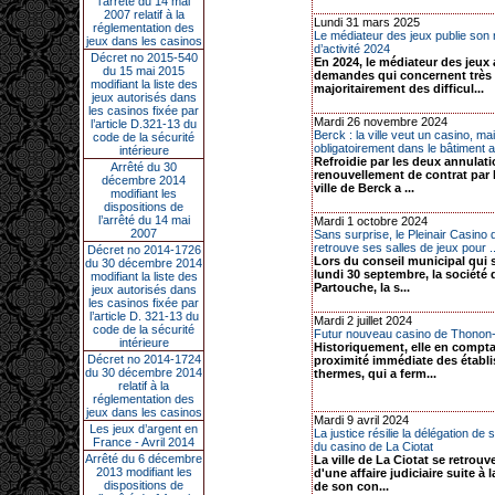
l’arrêté du 14 mai
2007 relatif à la
Lundi 31 mars 2025
réglementation des
Le médiateur des jeux publie son 
jeux dans les casinos
d’activité 2024
Décret no 2015-540
En 2024, le médiateur des jeux 
du 15 mai 2015
demandes qui concernent très
modifiant la liste des
majoritairement des difficul...
jeux autorisés dans
les casinos fixée par
Mardi 26 novembre 2024
l’article D.321-13 du
Berck : la ville veut un casino, ma
code de la sécurité
obligatoirement dans le bâtiment a
intérieure
Refroidie par les deux annulat
Arrêté du 30
renouvellement de contrat par la
décembre 2014
ville de Berck a ...
modifiant les
dispositions de
l’arrêté du 14 mai
Mardi 1 octobre 2024
2007
Sans surprise, le Pleinair Casino 
retrouve ses salles de jeux pour ..
Décret no 2014-1726
Lors du conseil municipal qui s
du 30 décembre 2014
lundi 30 septembre, la société
modifiant la liste des
Partouche, la s...
jeux autorisés dans
les casinos fixée par
l’article D. 321-13 du
Mardi 2 juillet 2024
code de la sécurité
Futur nouveau casino de Thonon-
intérieure
Historiquement, elle en compta
Décret no 2014-1724
proximité immédiate des établ
du 30 décembre 2014
thermes, qui a ferm...
relatif à la
réglementation des
jeux dans les casinos
Mardi 9 avril 2024
Les jeux d’argent en
La justice résilie la délégation de 
France - Avril 2014
du casino de La Ciotat
Arrêté du 6 décembre
La ville de La Ciotat se retrou
2013 modifiant les
d'une affaire judiciaire suite à l
dispositions de
de son con...