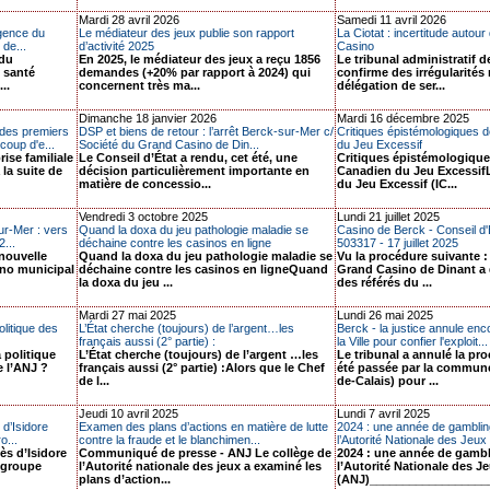
Mardi 28 avril 2026
Samedi 11 avril 2026
agence du
Le médiateur des jeux publie son rapport
La Ciotat : incertitude autour 
de...
d’activité 2025
Casino
 du
En 2025, le médiateur des jeux a reçu 1856
Le tribunal administratif d
 santé
demandes (+20% par rapport à 2024) qui
confirme des irrégularités
..
concernent très ma...
délégation de ser...
Dimanche 18 janvier 2026
Mardi 16 décembre 2025
es premiers
DSP et biens de retour : l’arrêt Berck-sur-Mer c/
Critiques épistémologiques d
coup d'e...
Société du Grand Casino de Din...
du Jeu Excessif
rise familiale
Le Conseil d’État a rendu, cet été, une
Critiques épistémologiques
 la suite de
décision particulièrement importante en
Canadien du Jeu Excessif
matière de concessio...
du Jeu Excessif (IC...
Vendredi 3 octobre 2025
Lundi 21 juillet 2025
ur-Mer : vers
Quand la doxa du jeu pathologie maladie se
Casino de Berck - Conseil d'É
...
déchaine contre les casinos en ligne
503317 - 17 juillet 2025
 nouvelle
Quand la doxa du jeu pathologie maladie se
Vu la procédure suivante :
ino municipal
déchaine contre les casinos en ligneQuand
Grand Casino de Dinant a
la doxa du jeu ...
des référés du ...
Mardi 27 mai 2025
Lundi 26 mai 2025
litique des
L’État cherche (toujours) de l’argent…les
Berck - la justice annule en
français aussi (2° partie) :
la Ville pour confier l'exploit...
 politique
L’État cherche (toujours) de l’argent …les
Le tribunal a annulé la pro
e l’ANJ ?
français aussi (2° partie) :Alors que le Chef
été passée par la commune
de l...
de-Calais) pour ...
Jeudi 10 avril 2025
Lundi 7 avril 2025
 d’Isidore
Examen des plans d’actions en matière de lutte
2024 : une année de gambli
o...
contre la fraude et le blanchimen...
l’Autorité Nationale des Jeu
cès d’Isidore
Communiqué de presse - ANJ Le collège de
2024 : une année de gamb
 groupe
l’Autorité nationale des jeux a examiné les
l’Autorité Nationale des J
plans d’action...
(ANJ)___________________