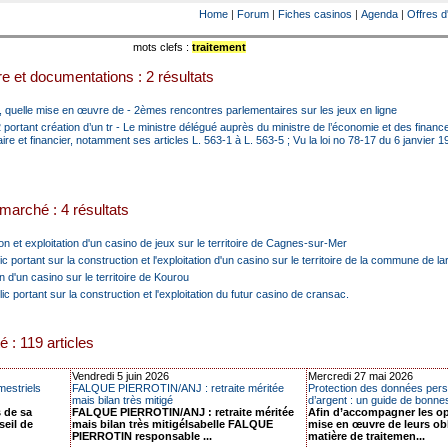
Home
|
Forum
|
Fiches casinos
|
Agenda
|
Offres d
mots clefs :
traitement
e et documentations : 2 résultats
 quelle mise en œuvre de - 2èmes rencontres parlementaires sur les jeux en ligne
portant création d’un tr - Le ministre délégué auprès du ministre de l’économie et des finan
re et financier, notamment ses articles L. 563-1 à L. 563-5 ; Vu la loi no 78-17 du 6 janvier 1
marché : 4 résultats
 et exploitation d'un casino de jeux sur le territoire de Cagnes-sur-Mer
c portant sur la construction et l'exploitation d'un casino sur le territoire de la commune de l
n d'un casino sur le territoire de Kourou
c portant sur la construction et l'exploitation du futur casino de cransac.
é : 119 articles
Vendredi 5 juin 2026
Mercredi 27 mai 2026
estriels
FALQUE PIERROTIN/ANJ : retraite méritée
Protection des données perso
mais bilan très mitigé
d’argent : un guide de bonnes 
s de sa
FALQUE PIERROTIN/ANJ : retraite méritée
Afin d’accompagner les op
seil de
mais bilan très mitigéIsabelle FALQUE
mise en œuvre de leurs ob
PIERROTIN responsable ...
matière de traitemen...