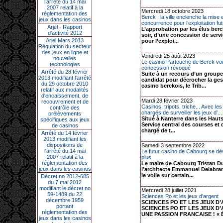
l’arrêté du 14 mai
2007 relatif à la
Mercredi 18 octobre 2023
réglementation des
Berck : la ville enclenche la mise 
jeux dans les casinos
concurrence pour l’exploitation fut
Arjel - Rapport
L’approbation par les élus berc
d'activité 2012
soir, d’une concession de servi
Arjel Mars 2013
pour l’exploi...
Régulation du secteur
des jeux en ligne et
Vendredi 25 août 2023
nouvelles
Le casino Partouche de Berck voi
technologies
concession révoqué
Arrêté du 28 février
Suite à un recours d’un groupe
2013 modifiant l'arrêté
candidat pour décrocher la ges
du 29 octobre 2010
casino berckois, le Trib...
relatif aux modalités
d'encaissement, de
Mardi 28 février 2023
recouvrement et de
Casinos, tripots, triche... Avec les
contrôle des
chargés de surveiller les jeux d'...
prélèvements
Situé à Nanterre dans les Hauts
spécifiques aux jeux
Service central des courses et 
de casinos
chargé de t...
Arrêté du 14 février
2013 modifiant les
dispositions de
Samedi 3 septembre 2022
l'arrêté du 14 mai
Le futur casino de Cabourg se dé
2007 relatif à la
plus
réglementation des
Le maire de Cabourg Tristan Du
jeux dans les casinos
l’architecte Emmanuel Delabra
le voile sur certain...
Décret no 2012-685
du 7 mai 2012
modifiant le décret no
Mercredi 28 juillet 2021
59-1489 du 22
Sciences Po et les jeux d'argent
décembre 1959
SCIENCES PO ET LES JEUX D
portant
SCIENCES PO ET LES JEUX D’
réglementation des
UNE PASSION FRANCAISE ! « É
jeux dans les casinos