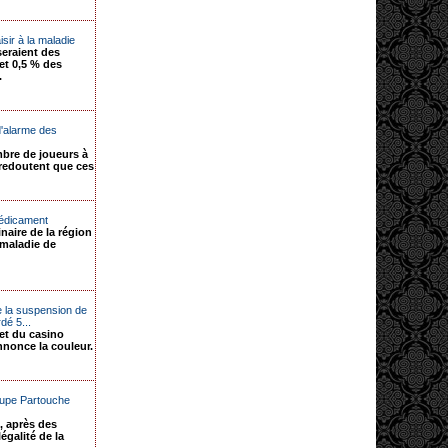
isir à la maladie
seraient des
et 0,5 % des
.
 d'alarme des
mbre de joueurs à
redoutent que ces
médicament
naire de la région
 maladie de
 la suspension de
rdé 5...
net du casino
nnonce la couleur.
oupe Partouche
, après des
égalité de la