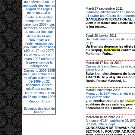
du 6 février 2008 - le
monopole des jeux au
Mardi 27 septembre 2011
regard des règles
Gambling International: Le Québe
communautaires
d’installer une Chaire de recherche
Étude de législation
GAMBLING INTERNATIONAL : 
comparée n° 180 -
vient d’installer une Chaire de
décembre 2007 - Les
le jeu respo...
instances de contrôle
du secteur des jeux
Jeudi 20 janvier 2011
Arrêté du 14 mai
Un médicament accusé de rendr
2007 relatif à la
au jeu
réglementation des
Un Nantais dénonce les effets 
jeux dans les casinos
du Requip,
traitement
contre l
(JO du 17 mai 2007)
Parkinson.Ruin...
Loi n° 2007-297 du 5
mars 2007 relative à
la prévention de la
Mercredi 17 février 2010
délinquance
Casino de Saint-Denis : Le direct
garde à vue
Décret no 2006-1595
Suite à un signalement de la ce
du 13 décembre 2006
TRACFIN, le p.-d.g. du casino d
modifiant le décret no
Denis, Pascal Massoni, f...
59-1489 du 22
décembre 1959 et
relatif aux casinos
Mardi 4 novembre 2008
Décret n° 2006- 1386
Monaco : la SBM veut remettre à pl
du 15 novembre 2006
des jeux de table
L'entreprise souhaite un
trait
Rapport Trucy
égalitaire de ses salariés, pour 
notamment les « nombreus...
Evolution des jeux de
hasard
Mercredi 10 octobre 2007
Annonce N°164, publiée le 09/10/
BOAMP 194 B, dépt. 6
CONCESSION DE TRAVAUX PU
SECTION I : POUVOIR ADJUDIC