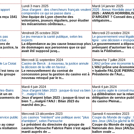
Lundi 3 mars 2025
Mardi 14 janvier 2025
rapport
Jeux d’argent : des chercheurs français veulent
2025 : Annus Horribilis pour l
comprendre ce qui se passe dans ...
2025 : ANNUS HORRIBILI
a reçu 1541
Une équipe de Lyon cherche des
D’ARGENT ? Conseil des 
volontaires, joueurs réguliers, pour étudier
obligatoire...
les mécanismes cérébraux...
Vendredi 25 octobre 2024
Mercredi 23 octobre 2024
is pas
Le jeu menace la santé publique, selon les
Le gouvernement veut légalis
ctue...
experts
ligne : une décision « irrespo
ions de
La dépendance au jeu cause beaucoup plus
Le gouvernement a dépo
 justice, la
de dommages aux personnes que ce qui
prévoyant d’autoriser les 
avait été supposé jusq...
mais la Fédération...
Mercredi 11 septembre 2024
Dimanche 7 juillet 2024
de La Ciotat
Casino de Berck : à nouveau, la justice annule
L’ANJ prône une économie lu
.
la décision de la ville en faveur...
L’ANJ prône une économie
'est tenu ce
Le renouvellement du contrat de
« Isabelle FALQUE PIERROT
 du groupe
concession pour la gestion du casino est à
Présidente de l’Aut...
nouveau retoqué par le tr...
Mardi 4 juin 2024
Mardi 4 juin 2024
les-Bains
Jeux d’argent bilan 2023 : jusque-là tout va bien
Le casino agite le conseil mu
it un en
?....malgré l’ANJ
La délibération sur la relan
issements de
Jeux d’argent bilan 2023 : jusque-là tout va
délégation de service publ
bien ?....malgré l’ANJ : Bilan 2023 du
du casino Pleinai...
marché des je...
Mercredi 13 décembre 2023
Samedi 4 novembre 2023
service public
Les casinos "méritent" une politique avec "plus
Coupe du Monde de rugby : l’
d'ambition", selon Partouche
des Jeux (ANJ)a gâché la fêt
ve au cœur
Le président du directoire du groupe de
Coupe du Monde de rugby :
a résiliation
casinos Partouche Fabrice Paire s'est agacé
Nationale des Jeux (ANJ)a 
mardi auprès de ...
ballon ovale ...