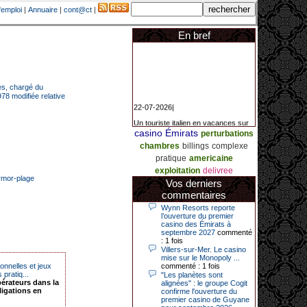
'emploi
|
Annuaire
|
cont@ct
|
En bref
ces, chargé du
978 modifiée relative
22-07-2026|
Un touriste italien en vacances sur
la Côte d’Azur a remporté un
jackpot exceptionnel de 84.631
casino Émirats
perturbations
euros dans la nuit de samedi à
chambres
billings
complexe
dimanche au Casino Barrière Le
Croisette à Cannes. Il s’agit d’un
pratique
americaine
nouveau record de gains de l’année
exploitation
delivree
2026 pour cet établissement.
armor-plage
Vos derniers
commentaires
Wynn Resorts reporte
14-04-2026|
l’ouverture du premier
casino des Émirats à
Dimanche 12 avril 2026, cette date
septembre 2027
commenté
restera gravée dans la mémoire de
: 1 fois
ce joueur du casino de Saint-Quay-
Villers-sur-Mer. Le casino
Portrieux (Côtes-d’Armor).
mise sur le Monopoly ...
nnelles et jeux
commenté : 1 fois
Ce quinquagénaire, habitant Plouha
pratiq...
"Les planètes sont
mais souhaitant garder l’anonymat,
érateurs dans la
alignées" : le groupe Cogit
a eu l’énorme surprise de décrocher
ligations en
confirme l'ouverture du
un jackpot record de 82 426 €.
premier casino de Guyane