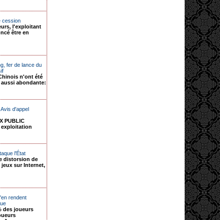
e cession
rs, l'exploitant
ncé être en
g, fer de lance du
if
Chinois n'ont été
u aussi abondante:
Avis d'appel
X PUBLIC
 exploitation
aque l'État
e distorsion de
jeux sur Internet,
'en rendent
gue
% des joueurs
oueurs