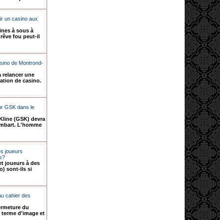
ir un casino aux
ines à sous à
rêve fou peut-il
casino de Montrond-
 relancer une
tation de casino.
r GSK dans le
Kline (GSK) devra
ambart. L'homme
es joueurs
rs?
et joueurs à des
) sont-ils si
u cahier des
fermeture du
 terme d'image et