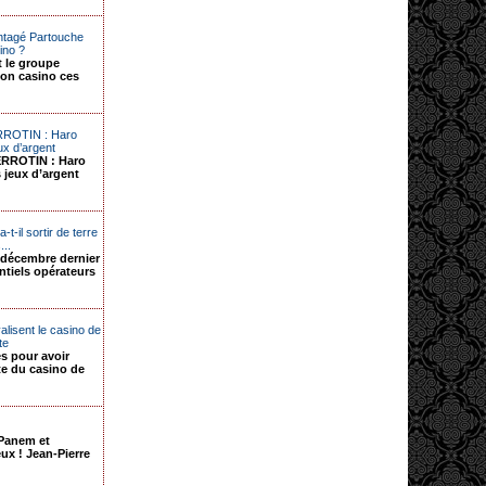
antagé Partouche
ino ?
it le groupe
son casino ces
RROTIN : Haro
eux d’argent
ERROTIN : Haro
s jeux d’argent
t-il sortir de terre
...
n décembre dernier
ntiels opérateurs
lisent le casino de
te
s pour avoir
te du casino de
 Panem et
eux ! Jean-Pierre