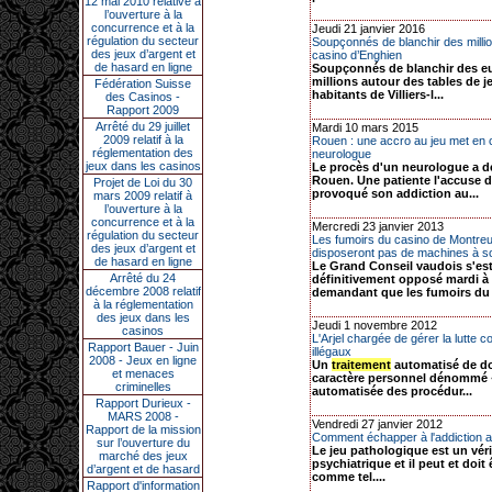
12 mai 2010 relative à
l’ouverture à la
concurrence et à la
Jeudi 21 janvier 2016
régulation du secteur
Soupçonnés de blanchir des milli
des jeux d’argent et
casino d’Enghien
de hasard en ligne
Soupçonnés de blanchir des e
millions autour des tables de j
Fédération Suisse
habitants de Villiers-l...
des Casinos -
Rapport 2009
Arrêté du 29 juillet
Mardi 10 mars 2015
2009 relatif à la
Rouen : une accro au jeu met en
réglementation des
neurologue
jeux dans les casinos
Le procès d'un neurologue a d
Rouen. Une patiente l'accuse d
Projet de Loi du 30
provoqué son addiction au...
mars 2009 relatif à
l’ouverture à la
concurrence et à la
Mercredi 23 janvier 2013
régulation du secteur
Les fumoirs du casino de Montre
des jeux d’argent et
disposeront pas de machines à s
de hasard en ligne
Le Grand Conseil vaudois s'es
Arrêté du 24
définitivement opposé mardi à
décembre 2008 relatif
demandant que les fumoirs du .
à la réglementation
des jeux dans les
Jeudi 1 novembre 2012
casinos
L'Arjel chargée de gérer la lutte co
Rapport Bauer - Juin
illégaux
2008 - Jeux en ligne
Un
traitement
automatisé de d
et menaces
caractère personnel dénommé 
criminelles
automatisée des procédur...
Rapport Durieux -
MARS 2008 -
Vendredi 27 janvier 2012
Rapport de la mission
Comment échapper à l'addiction a
sur l’ouverture du
Le jeu pathologique est un véri
marché des jeux
psychiatrique et il peut et doit
d’argent et de hasard
comme tel....
Rapport d'information