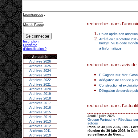
Login/speudo :
recherches dans l'annuair
Mot de Passe :
Un an après son adoption,
Arrêté du 19 octobre 2012 
Inscription
budget, Vu le code monétai
Problème
à l’informatique
d'identification ?
Actualités
Archives 2026
recherches dans avis de 
Archives 2025
Archives 2024
F-Cagnes-sur-Mer: Gestion
Archives 2023
Archives 2022
délégation de service publi
Archives 2021
Construction et exploitatio
Archives 2020
Délégation de service publi
Archives 2019
Archives 2018
Archives 2017
recherches dans l'actualit
Archives 2016
Archives 2015
Jeudi 2 juillet 2026
Archives 2014
Groupe Partouche - Résultats sem
Archives 2013
solides
Archives 2012
Paris, le 30 juin 2026, 18h - Lor
Archives 2011
réunion du 30 juin 2026, le Con
surveillance du Grou...
Archives 2010