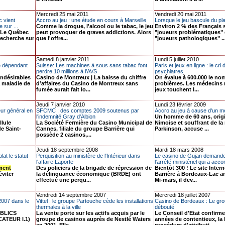
Mercredi 25 mai 2011
Vendredi 20 mai 2011
c vient
Accro au jeu : une étude en cours à Marseille
Lorsque le jeu bascule du pla
 sur ...
Comme la drogue, l'alcool ou le tabac, le jeu
Environ 2 % des Français 
Le Québec
peut provoquer de graves addictions. Alors
"joueurs problématiques" 
 recherche sur
que l'offre...
"joueurs pathologiques" ..
Samedi 8 janvier 2011
Lundi 5 juillet 2010
e dépendant
Suisse: Les machines à sous sans tabac font
Paris et jeux en ligne : le cri
perdre 10 millions à l’AVS
psychiatres
indésirables
Casino de Montreux | La baisse du chiffre
On évalue à 600.000 le no
a maladie de
d’affaires du Casino de Montreux sans
problèmes. Les médecins 
fumée aurait fait lo...
jeux touchent l...
Jeudi 7 janvier 2010
Lundi 23 février 2009
eur général en
SFCMC : des comptes 2009 soutenus par
Accro au jeu à cause d'un 
l'indemnité Gray d'Albion
Un homme de 60 ans, origi
llule
La Société Fermière du Casino Municipal de
Nimoise et souffrant de la
e Saint-
Cannes, filiale du groupe Barrière qui
Parkinson, accuse ...
possède 2 casinos,...
Jeudi 18 septembre 2008
Mardi 18 mars 2008
at le statut
Perquisition au ministère de l'Intérieur dans
Le casino de Gujan demande
l'affaire Laporte
l'arrêté ministériel qui a acco
ement
Des policiers de la brigade de répression de
Bientôt 300 ! Le site Inter
éviter
la délinquance économique (BRDE) ont
Barrière à Bordeaux-Lac a
effectué une perqu...
Mi-mars, il dev...
Vendredi 14 septembre 2007
Mercredi 18 juillet 2007
2007 dans le
Vittel : le groupe Partouche cède les installations
Casino de Bordeaux : Le gr
thermales à la ville
débouté
BLICS
La vente porte sur les actifs acquis par le
Le Conseil d'Etat confirme
ATEUR I.1)
groupe de casinos auprès de Nestlé Waters
années de contentieux, la l