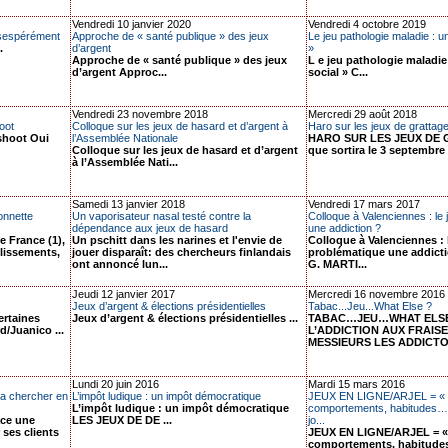
Vendredi 10 janvier 2020
Vendredi 4 octobre 2019
sespérément
Approche de « santé publique » des jeux
Le jeu pathologie maladie : un
.
d’argent
»
Approche de « santé publique » des jeux
L e jeu pathologie maladie
d’argent Approc...
social » C...
Vendredi 23 novembre 2018
Mercredi 29 août 2018
oot
Colloque sur les jeux de hasard et d’argent à
Haro sur les jeux de grattag
 shoot Oui
l’Assemblée Nationale
HARO SUR LES JEUX DE 
Colloque sur les jeux de hasard et d’argent
que sortira le 3 septembre 
à l’Assemblée Nati...
Samedi 13 janvier 2018
Vendredi 17 mars 2017
onnette
Un vaporisateur nasal testé contre la
Colloque à Valenciennes : le
dépendance aux jeux de hasard
une addiction ?
e France (1),
Un pschitt dans les narines et l'envie de
Colloque à Valenciennes : 
blissements,
jouer disparaît: des chercheurs finlandais
problématique une addicti
ont annoncé lun...
G. MARTI...
Jeudi 12 janvier 2017
Mercredi 16 novembre 2016
Jeux d’argent & élections présidentielles
Tabac...Jeu...What Else ?
ertaines
Jeux d’argent & élections présidentielles ...
TABAC…JEU…WHAT ELSE
/Juanico ...
L’ADDICTION AUX FRAIS
MESSIEURS LES ADDICTO
Lundi 20 juin 2016
Mardi 15 mars 2016
va chercher en
L’impôt ludique : un impôt démocratique
JEUX EN LIGNE/ARJEL = « P
L’impôt ludique : un impôt démocratique
comportements, habitudes… 
ace une
LES JEUX DE DE ...
jo...
ses clients
JEUX EN LIGNE/ARJEL = « 
comportements, habitudes