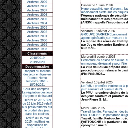
Archives 2009
Dimanche 10 mai 2026
Archives 2008
Hypersexualité, jeux d’argent : l'
Archives 2007
médicament alerte sur les risques 
Archives 2006
l’Agence nationale de sécurité
Archives 2005
médicament et des produits de
(ANSM) rappelle l’importance d.
Archives 2004
Archives 2003
Vendredi 13 février 2026
Archives 2002
GROUPE BARRIÈRELancement d
Archives 2001
agents génératifs sur-mesure : le 
Archives 2000
La reprise des rênes de l’entrep
Archives 1999
par Joy et Alexandre Barrière, à
leur mèr...
Archives 1998
Classements
Mercredi 8 octobre 2025
2018/2019
Fermeture du casino de Soulac-s
2019/2020
un nouveau délégataire pour l’été 2
Documentation
La Ville de Soulac prépare une
procédure pour relancer le cas
Rapport du marché
d’ici l’été 2026...
des jeux en ligne en
France, 4eme
trimestre 2020 -
Vendredi 18 juillet 2025
18/03/2021
Le PMU : première victime de la po
Cour des comptes -
jeux sanitaire et punitive de l’A...
La régulation des jeux
Le PMU : première victime de la
d’argent et de hasard
des jeux sanitaire et punitive d
Jean-Pierre G. M...
Décret n° 2015-669
du 15 juin 2015 relatif
aux prélèvements sur
Mardi 6 mai 2025
le produit des jeux
Travail, famille, Partouche : décès
dans les casinos
PARTOUCHE : le patriarche du gr
Arrêté du 15 mai
Travail, famille, Partouche : dé
2015 modifiant les
PARTOUCHE : le patriarche du
dispositions de
éponyme : une fi...