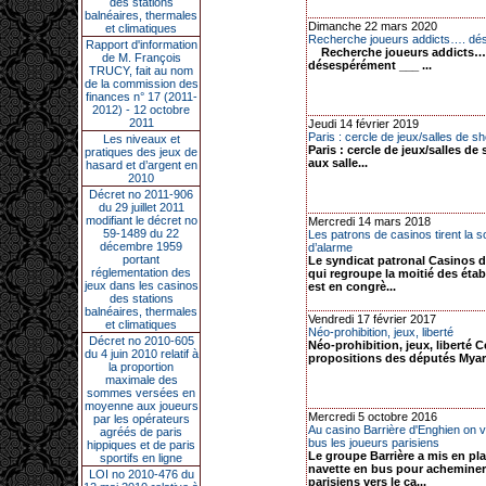
des stations
balnéaires, thermales
Dimanche 22 mars 2020
et climatiques
Recherche joueurs addicts…. dé
Rapport d'information
Recherche joueurs addicts…
de M. François
désespérément ___ ...
TRUCY, fait au nom
de la commission des
finances n° 17 (2011-
2012) - 12 octobre
2011
Jeudi 14 février 2019
Paris : cercle de jeux/salles de sh
Les niveaux et
Paris : cercle de jeux/salles de
pratiques des jeux de
aux salle...
hasard et d’argent en
2010
Décret no 2011-906
du 29 juillet 2011
modifiant le décret no
Mercredi 14 mars 2018
59-1489 du 22
Les patrons de casinos tirent la s
décembre 1959
d’alarme
portant
Le syndicat patronal Casinos d
réglementation des
qui regroupe la moitié des éta
jeux dans les casinos
est en congrè...
des stations
balnéaires, thermales
Vendredi 17 février 2017
et climatiques
Néo-prohibition, jeux, liberté
Décret no 2010-605
Néo-prohibition, jeux, liberté C
du 4 juin 2010 relatif à
propositions des députés Myard
la proportion
maximale des
sommes versées en
moyenne aux joueurs
Mercredi 5 octobre 2016
par les opérateurs
Au casino Barrière d'Enghien on 
agréés de paris
bus les joueurs parisiens
hippiques et de paris
Le groupe Barrière a mis en pl
sportifs en ligne
navette en bus pour acheminer 
LOI no 2010-476 du
parisiens vers le ca...