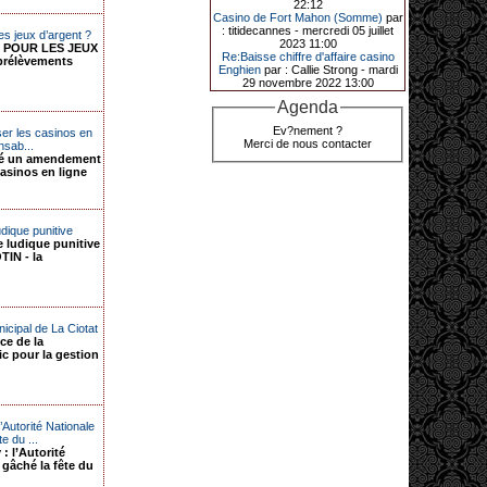
22:12
de décrocher un méga jackpot.
Casino de Fort Mahon (Somme)
par
: titidecannes - mercredi 05 juillet
Elle n’a misé que 88 centimes sur
es jeux d’argent ?
2023 11:00
une machine à sous et a remporté
S POUR LES JEUX
Re:Baisse chiffre d'affaire casino
4_ 239 €?!
prélèvements
Enghien
par : Callie Strong - mardi
29 novembre 2022 13:00
Agenda
10-01-2026|
Ev?nement ?
er les casinos en
Merci de nous contacter
nsab...
Au « Kasino » de Fréhel, une
sé un amendement
vacancière a décroché le jackpot
casinos en ligne
en misant seulement 68
centimes. Elle remporte plus de
44 640 € grâce à la machine à
sous « Jin Ji Bao Xi ».
dique punitive
En ce début d’année 2026, le plus
 ludique punitive
gros jackpot du « Kasino » de
IN - la
Fréhel a été décroché. Samedi 10
janvier en début de soirée,
l’heureuse gagnante, qui souhaite
garder l’anonymat, a remporté plus
de 44 640 € sur la machine à sous «
nicipal de La Ciotat
Jin Ji Bao Xi », installée en février
ce de la
2025. La cliente, en vacances dans
ic pour la gestion
la région, a misé 0,68 € avant de
remporter la somme. Un membre du
comité de direction, Flavie Jehan, lui
a remis le gain.
Autorité Nationale
e du ...
 l’Autorité
gâché la fête du