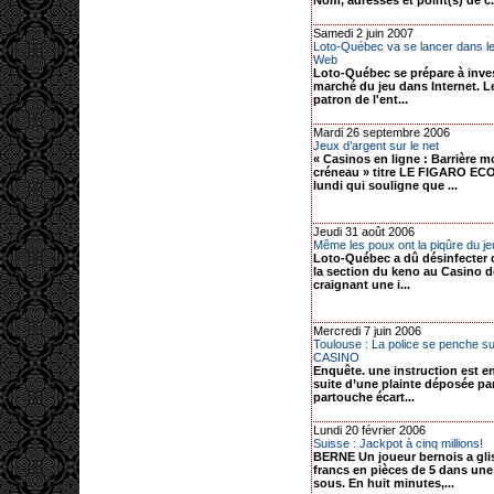
Nom, adresses et point(s) de c.
Samedi 2 juin 2007
Loto-Québec va se lancer dans le 
Web
Loto-Québec se prépare à invest
marché du jeu dans Internet. L
patron de l'ent...
Mardi 26 septembre 2006
Jeux d’argent sur le net
« Casinos en ligne : Barrière m
créneau » titre LE FIGARO E
lundi qui souligne que ...
Jeudi 31 août 2006
Même les poux ont la piqûre du je
Loto-Québec a dû désinfecter c
la section du keno au Casino d
craignant une i...
Mercredi 7 juin 2006
Toulouse : La police se penche sur
CASINO
Enquête. une instruction est en
suite d’une plainte déposée pa
partouche écart...
Lundi 20 février 2006
Suisse : Jackpot à cinq millions!
BERNE Un joueur bernois a gli
francs en pièces de 5 dans un
sous. En huit minutes,...