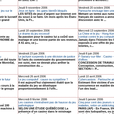
..
en 2001. Elle ...
procédure d'attributi...
Jeudi 9 novembre 2006
Vendredi 20 octobre 2006
jeu sur le
Jeux en ligne : les gains bientôt bloqués
Partouche envisage bien un
LES SITES de jeux d'argent sur Internet ont
Mettant un terme aux rumeu
ir le lucratif
du souci à se faire. Un mois après les États-
français de casinos a anno
e grand
Unis, la Fr...
discussion avec le ...
Lundi 18 septembre 2006
Mercredi 13 septembre 2006
Le drame du jeu excessif
La Chine et le jeu - Hong Kon
onte au
Sa passion pour le casino lui a coûté son
combat contre le jeu compuls
CONOMIE de
mariage et une bonne partie de ses revenus.
Jamais dans l'histoire les 
A 61 ans, ce j...
exposés à une offre de je
loteries, c...
Vendredi 23 juin 2006
Jeudi 8 juin 2006
u
Le jackpot suspendu à une décision de justice
F-Sanary-sur-Mer : Casino - 
et été toute
Si l'avis du commissaire du gouvernement
d'offres
e Montréal,
est suivi, rien ne devrait plus arrêter la
CONCESSION DE TRAVAU
construction du ...
Conception, construction,
SECTION I : P...
Mercredi 26 avril 2006
Lundi 10 avril 2006
 le futur
Le jeu compulsif : cause ou symptôme ?
Cybercasinos : Partouche att
Il est aujourd’hui clairement établi que la
Estimant être victime d'un
 cours à la
maladie du jeu se développe
concurrence en matière de 
r le groupe
proportionnellement à l’offr...
l'un des lead...
Mercredi 8 février 2006
Jeudi 5 janvier 2006
Les casinos n'entraînent pas de hausse du jeu
Cinq pour cent des joueurs s
ssé 100
pathologique
malades, selon un addictolo
e machine à
SELON UNE ÉTUDE QUÉBÉCOISE La
PARIS (AP) - En France, 5
présence d'un casino dans le voisinage
sont des ludopathes, ou j