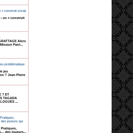
 « construit social
 : un « construit
e
GRATTAGE Alors
Mission Patri...
 jeu problématique
le jeu
on ? Jean-Pierre
 ? ET
ES TAGADA
LOGUES ...
ratiques,
des joueurs qui
Pratiques,
… des joueurs...