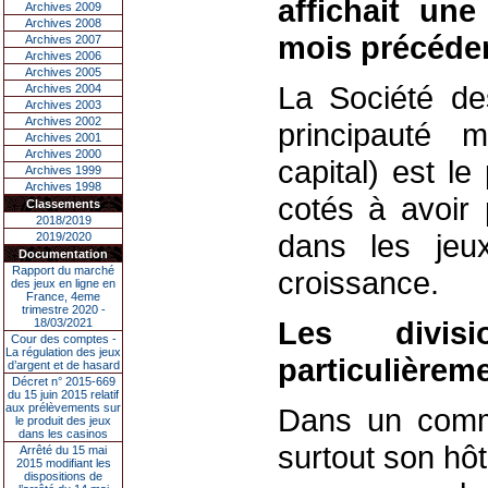
affichait un
Archives 2009
Archives 2008
mois précéden
Archives 2007
Archives 2006
Archives 2005
La Société d
Archives 2004
Archives 2003
Archives 2002
principauté 
Archives 2001
Archives 2000
capital) est l
Archives 1999
Archives 1998
cotés à avoir 
Classements
2018/2019
dans les jeux
2019/2020
Documentation
Rapport du marché
croissance.
des jeux en ligne en
France, 4eme
trimestre 2020 -
Les divis
18/03/2021
Cour des comptes -
La régulation des jeux
particulièreme
d’argent et de hasard
Décret n° 2015-669
du 15 juin 2015 relatif
aux prélèvements sur
Dans un comm
le produit des jeux
dans les casinos
surtout son hô
Arrêté du 15 mai
2015 modifiant les
dispositions de