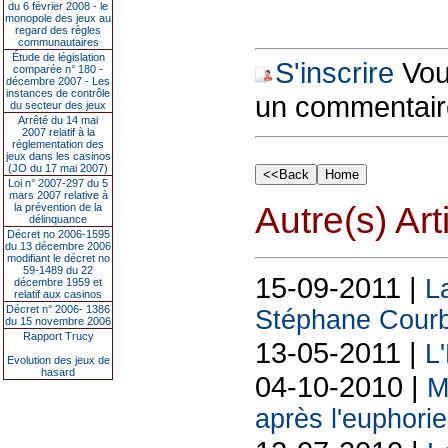
du 6 février 2008 - le
monopole des jeux au
regard des règles
communautaires
Étude de législation
S'inscrire
Vous
comparée n° 180 -
décembre 2007 - Les
instances de contrôle
un commentair
du secteur des jeux
Arrêté du 14 mai
2007 relatif à la
réglementation des
jeux dans les casinos
(JO du 17 mai 2007)
Loi n° 2007-297 du 5
mars 2007 relative à
Autre(s) Art
la prévention de la
délinquance
Décret no 2006-1595
du 13 décembre 2006
modifiant le décret no
59-1489 du 22
15-09-2011 |
L
décembre 1959 et
relatif aux casinos
Décret n° 2006- 1386
Stéphane Courb
du 15 novembre 2006
Rapport Trucy
13-05-2011 |
L
Evolution des jeux de
hasard
04-10-2010 |
M
après l'euphorie