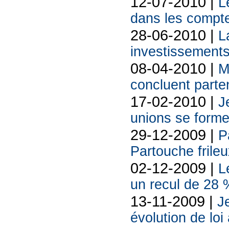
12-07-2010 |
L
dans les compt
28-06-2010 |
L
investissement
08-04-2010 |
M
concluent parten
17-02-2010 |
J
unions se forme
29-12-2009 |
P
Partouche frileu
02-12-2009 |
L
un recul de 28 
13-11-2009 |
J
évolution de loi