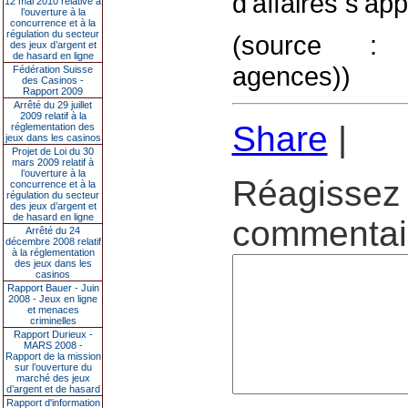
d'affaires s'ap
12 mai 2010 relative à
l’ouverture à la
concurrence et à la
régulation du secteur
(source : 
des jeux d’argent et
de hasard en ligne
agences))
Fédération Suisse
des Casinos -
Rapport 2009
Arrêté du 29 juillet
2009 relatif à la
Share
|
réglementation des
jeux dans les casinos
Projet de Loi du 30
mars 2009 relatif à
l’ouverture à la
Réagissez 
concurrence et à la
régulation du secteur
des jeux d’argent et
de hasard en ligne
commentair
Arrêté du 24
décembre 2008 relatif
à la réglementation
des jeux dans les
casinos
Rapport Bauer - Juin
2008 - Jeux en ligne
et menaces
criminelles
Rapport Durieux -
MARS 2008 -
Rapport de la mission
sur l’ouverture du
marché des jeux
d’argent et de hasard
Rapport d'information