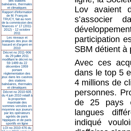
des stations
balnéaires, thermales
Lov avaient 
et climatiques
Rapport d'information
de M. François
s'associer 
TRUCY, fait au nom
de la commission des
finances n° 17 (2011-
développement
2012) - 12 octobre
2011
participation e
Les niveaux et
pratiques des jeux de
hasard et d’argent en
SBM détient à 
2010
Décret no 2011-906
du 29 juillet 2011
modifiant le décret no
Avec ces acqu
59-1489 du 22
décembre 1959
dans le top 5 
portant
réglementation des
jeux dans les casinos
4 millions de c
des stations
balnéaires, thermales
et climatiques
personnes. Pro
Décret no 2010-605
du 4 juin 2010 relatif à
la proportion
de 25 pays e
maximale des
sommes versées en
langues diff
moyenne aux joueurs
par les opérateurs
agréés de paris
indiqué voulo
hippiques et de paris
sportifs en ligne
LOI no 2010-476 du