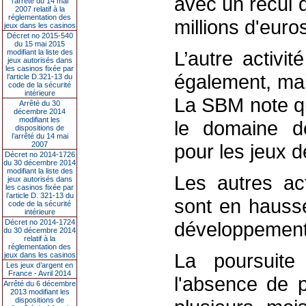
avec un recul d
l’arrêté du 14 mai
2007 relatif à la
réglementation des
millions d'euro
jeux dans les casinos
Décret no 2015-540
du 15 mai 2015
L’autre activit
modifiant la liste des
jeux autorisés dans
les casinos fixée par
également, mai
l’article D.321-13 du
code de la sécurité
intérieure
La SBM note qu
Arrêté du 30
décembre 2014
modifiant les
le domaine d
dispositions de
l’arrêté du 14 mai
2007
pour les jeux d
Décret no 2014-1726
du 30 décembre 2014
modifiant la liste des
Les autres act
jeux autorisés dans
les casinos fixée par
l’article D. 321-13 du
sont en hauss
code de la sécurité
intérieure
Décret no 2014-1724
développement 
du 30 décembre 2014
relatif à la
réglementation des
La poursuite 
jeux dans les casinos
Les jeux d’argent en
France - Avril 2014
l'absence de p
Arrêté du 6 décembre
2013 modifiant les
dispositions de