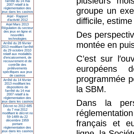
plusieurs moi
l’arrêté du 14 mai
2007 relatif à la
groupe un exer
réglementation des
jeux dans les casinos
Arjel - Rapport
difficile, estim
d'activité 2012
Arjel Mars 2013
Régulation du secteur
des jeux en ligne et
Des perspectiv
nouvelles
technologies
montée en pui
Arrêté du 28 février
2013 modifiant l'arrêté
du 29 octobre 2010
relatif aux modalités
C’est sur l′ou
d'encaissement, de
recouvrement et de
contrôle des
européens d
prélèvements
spécifiques aux jeux
de casinos
programmée pou
Arrêté du 14 février
2013 modifiant les
la SBM.
dispositions de
l'arrêté du 14 mai
2007 relatif à la
réglementation des
Dans la pers
jeux dans les casinos
Décret no 2012-685
du 7 mai 2012
réglementatio
modifiant le décret no
59-1489 du 22
français et e
décembre 1959
portant
réglementation des
ligne, la Soci
jeux dans les casinos