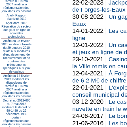
22-02-2023 |
l’arrêté du 14 mai
Jackpo
2007 relatif à la
réglementation des
de Forges-les-Eaux
jeux dans les casinos
30-08-2022 |
Un gag
Arjel - Rapport
d'activité 2012
Eaux
Arjel Mars 2013
Régulation du secteur
14-01-2022 |
Les ca
des jeux en ligne et
nouvelles
ligne
technologies
Arrêté du 28 février
12-01-2022 |
Un cas
2013 modifiant l'arrêté
du 29 octobre 2010
et jeux en ligne de
relatif aux modalités
d'encaissement, de
23-10-2021 |
Casino
recouvrement et de
contrôle des
prélèvements
la Ville remis en c
spécifiques aux jeux
de casinos
12-04-2021 |
À Forg
Arrêté du 14 février
de 6,2 M€ de chiffre 
2013 modifiant les
dispositions de
22-01-2021 |
l'arrêté du 14 mai
L'expl
2007 relatif à la
réglementation des
conseil municipal d
jeux dans les casinos
03-12-2020 |
Le cas
Décret no 2012-685
du 7 mai 2012
modifiant le décret no
navette en train le 
59-1489 du 22
décembre 1959
24-06-2017 |
Le bon
portant
réglementation des
21-06-2016 |
Les bo
jeux dans les casinos