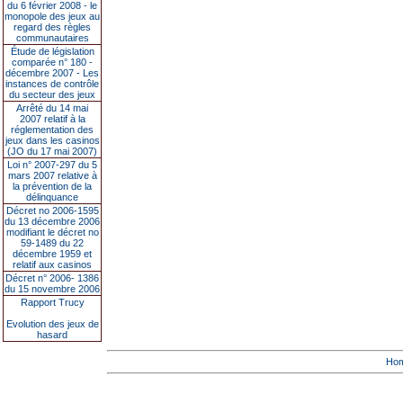
du 6 février 2008 - le
monopole des jeux au
regard des règles
communautaires
Étude de législation
comparée n° 180 -
décembre 2007 - Les
instances de contrôle
du secteur des jeux
Arrêté du 14 mai
2007 relatif à la
réglementation des
jeux dans les casinos
(JO du 17 mai 2007)
Loi n° 2007-297 du 5
mars 2007 relative à
la prévention de la
délinquance
Décret no 2006-1595
du 13 décembre 2006
modifiant le décret no
59-1489 du 22
décembre 1959 et
relatif aux casinos
Décret n° 2006- 1386
du 15 novembre 2006
Rapport Trucy
Evolution des jeux de
hasard
Ho