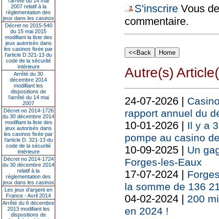
l’arrêté du 14 mai
S'inscrire
Vous dev
2007 relatif à la
réglementation des
jeux dans les casinos
commentaire.
Décret no 2015-540
du 15 mai 2015
modifiant la liste des
jeux autorisés dans
les casinos fixée par
l’article D.321-13 du
code de la sécurité
intérieure
Autre(s) Article(
Arrêté du 30
décembre 2014
modifiant les
dispositions de
l’arrêté du 14 mai
24-07-2026 |
Casino
2007
Décret no 2014-1726
rapport annuel du dé
du 30 décembre 2014
modifiant la liste des
10-01-2026 |
Il y a
jeux autorisés dans
les casinos fixée par
pompe au casino de
l’article D. 321-13 du
code de la sécurité
10-09-2025 |
Un gag
intérieure
Décret no 2014-1724
Forges-les-Eaux
du 30 décembre 2014
relatif à la
17-07-2024 |
Forges
réglementation des
jeux dans les casinos
la somme de 136 21
Les jeux d’argent en
France - Avril 2014
04-02-2024 |
200 mi
Arrêté du 6 décembre
en 2024 !
2013 modifiant les
dispositions de