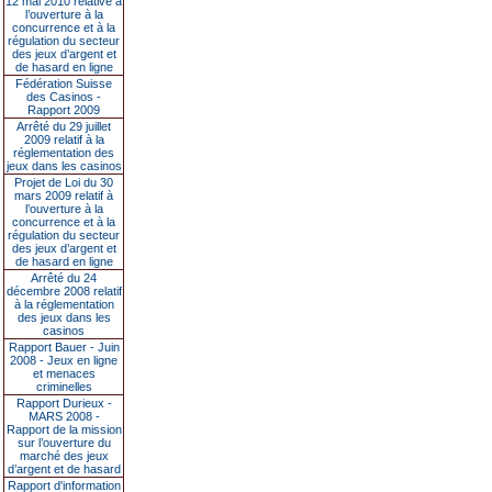
12 mai 2010 relative à
l’ouverture à la
concurrence et à la
régulation du secteur
des jeux d’argent et
de hasard en ligne
Fédération Suisse
des Casinos -
Rapport 2009
Arrêté du 29 juillet
2009 relatif à la
réglementation des
jeux dans les casinos
Projet de Loi du 30
mars 2009 relatif à
l’ouverture à la
concurrence et à la
régulation du secteur
des jeux d’argent et
de hasard en ligne
Arrêté du 24
décembre 2008 relatif
à la réglementation
des jeux dans les
casinos
Rapport Bauer - Juin
2008 - Jeux en ligne
et menaces
criminelles
Rapport Durieux -
MARS 2008 -
Rapport de la mission
sur l’ouverture du
marché des jeux
d’argent et de hasard
Rapport d'information