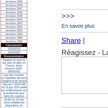
Archives 2009
Archives 2008
Archives 2007
Archives 2006
>>>
Archives 2005
Archives 2004
Archives 2003
En savoir plus
Archives 2002
Archives 2001
Archives 2000
Archives 1999
Share
|
Archives 1998
Classements
2018/2019
Réagissez - L
2019/2020
Documentation
Rapport du marché
des jeux en ligne en
France, 4eme
trimestre 2020 -
18/03/2021
Cour des comptes -
La régulation des jeux
d’argent et de hasard
Décret n° 2015-669
du 15 juin 2015 relatif
aux prélèvements sur
le produit des jeux
dans les casinos
Arrêté du 15 mai
2015 modifiant les
dispositions de