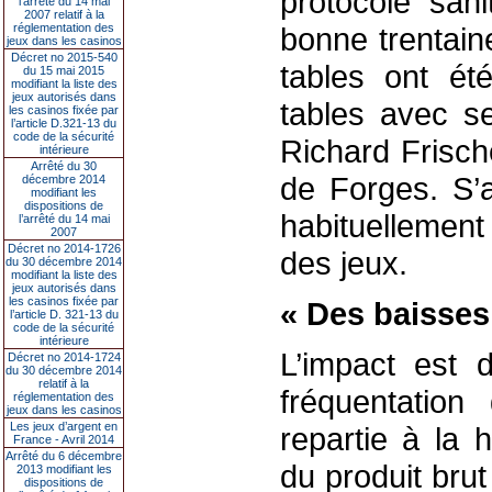
protocole sani
l’arrêté du 14 mai
2007 relatif à la
réglementation des
bonne trentain
jeux dans les casinos
Décret no 2015-540
tables ont ét
du 15 mai 2015
modifiant la liste des
jeux autorisés dans
tables avec se
les casinos fixée par
l’article D.321-13 du
code de la sécurité
Richard Frisch
intérieure
Arrêté du 30
de Forges. S’a
décembre 2014
modifiant les
dispositions de
habituellement
l’arrêté du 14 mai
2007
Décret no 2014-1726
des jeux.
du 30 décembre 2014
modifiant la liste des
jeux autorisés dans
les casinos fixée par
« Des baisses
l’article D. 321-13 du
code de la sécurité
intérieure
L’impact est 
Décret no 2014-1724
du 30 décembre 2014
relatif à la
fréquentation
réglementation des
jeux dans les casinos
Les jeux d’argent en
repartie à la 
France - Avril 2014
Arrêté du 6 décembre
du produit bru
2013 modifiant les
dispositions de