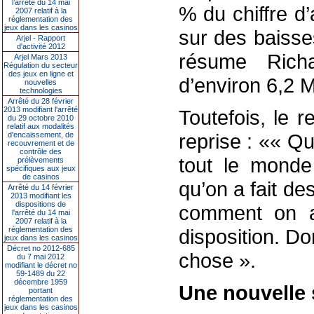
l’arrêté du 14 mai
% du chiffre d’
2007 relatif à la
réglementation des
jeux dans les casinos
sur des baisse
Arjel - Rapport
d'activité 2012
résume Richa
Arjel Mars 2013
Régulation du secteur
des jeux en ligne et
d’environ 6,2 M
nouvelles
technologies
Arrêté du 28 février
2013 modifiant l'arrêté
Toutefois, le 
du 29 octobre 2010
relatif aux modalités
reprise : «« Qu
d'encaissement, de
recouvrement et de
contrôle des
tout le monde 
prélèvements
spécifiques aux jeux
de casinos
qu’on a fait de
Arrêté du 14 février
2013 modifiant les
dispositions de
comment on al
l'arrêté du 14 mai
2007 relatif à la
réglementation des
disposition. D
jeux dans les casinos
Décret no 2012-685
chose ».
du 7 mai 2012
modifiant le décret no
59-1489 du 22
décembre 1959
Une nouvelle 
portant
réglementation des
jeux dans les casinos