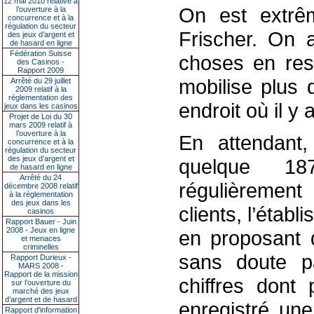
12 mai 2010 relative à
On est extrêm
l’ouverture à la
concurrence et à la
régulation du secteur
Frischer. On a
des jeux d’argent et
de hasard en ligne
Fédération Suisse
choses en resp
des Casinos -
Rapport 2009
mobilise plus
Arrêté du 29 juillet
2009 relatif à la
réglementation des
endroit où il y 
jeux dans les casinos
Projet de Loi du 30
mars 2009 relatif à
l’ouverture à la
En attendant,
concurrence et à la
régulation du secteur
des jeux d’argent et
quelque 1
de hasard en ligne
Arrêté du 24
régulièremen
décembre 2008 relatif
à la réglementation
des jeux dans les
clients, l’éta
casinos
Rapport Bauer - Juin
2008 - Jeux en ligne
en proposant d
et menaces
criminelles
sans doute p
Rapport Durieux -
MARS 2008 -
Rapport de la mission
chiffres dont 
sur l’ouverture du
marché des jeux
d’argent et de hasard
enregistré un
Rapport d'information