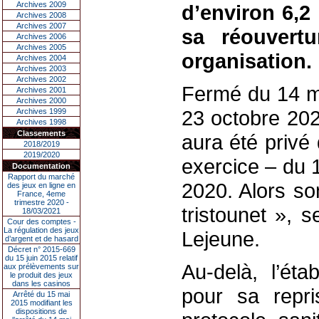
Archives 2009
d’environ 6,2 
Archives 2008
Archives 2007
sa réouvertu
Archives 2006
Archives 2005
organisation.
Archives 2004
Archives 2003
Archives 2002
Fermé du 14 ma
Archives 2001
Archives 2000
23 octobre 202
Archives 1999
Archives 1998
Classements
aura été privé 
2018/2019
2019/2020
exercice – du 
Documentation
Rapport du marché
2020. Alors so
des jeux en ligne en
France, 4eme
trimestre 2020 -
tristounet », 
18/03/2021
Cour des comptes -
La régulation des jeux
Lejeune.
d’argent et de hasard
Décret n° 2015-669
du 15 juin 2015 relatif
Au-delà, l’ét
aux prélèvements sur
le produit des jeux
dans les casinos
pour sa repri
Arrêté du 15 mai
2015 modifiant les
dispositions de