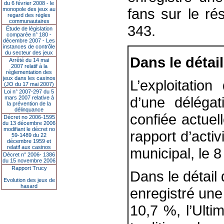
du 6 février 2008 - le
fans sur le ré
monopole des jeux au
regard des règles
communautaires
343.
Étude de législation
comparée n° 180 -
décembre 2007 - Les
instances de contrôle
du secteur des jeux
Dans le détail
Arrêté du 14 mai
2007 relatif à la
réglementation des
jeux dans les casinos
L’exploitatio
(JO du 17 mai 2007)
Loi n° 2007-297 du 5
d’une déléga
mars 2007 relative à
la prévention de la
délinquance
confiée actue
Décret no 2006-1595
du 13 décembre 2006
modifiant le décret no
rapport d’activ
59-1489 du 22
décembre 1959 et
relatif aux casinos
municipal, le 8 
Décret n° 2006- 1386
du 15 novembre 2006
Rapport Trucy
Dans le détail 
Evolution des jeux de
hasard
enregistré une
10,7 %, l’Ulti