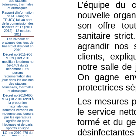
des stations
L’équipe du ca
balnéaires, thermales
et climatiques
nouvelle organ
Rapport d'information
de M. François
TRUCY, fait au nom
son offre tou
de la commission des
finances n° 17 (2011-
2012) - 12 octobre
sanitaire stric
2011
Les niveaux et
pratiques des jeux de
agrandir nos s
hasard et d’argent en
2010
clients, expli
Décret no 2011-906
du 29 juillet 2011
modifiant le décret no
notre salle de
59-1489 du 22
décembre 1959
portant
On gagne env
réglementation des
jeux dans les casinos
des stations
protectrices sé
balnéaires, thermales
et climatiques
Décret no 2010-605
Les mesures pr
du 4 juin 2010 relatif à
la proportion
maximale des
le service net
sommes versées en
moyenne aux joueurs
par les opérateurs
formé et du ge
agréés de paris
hippiques et de paris
sportifs en ligne
désinfectantes
LOI no 2010-476 du