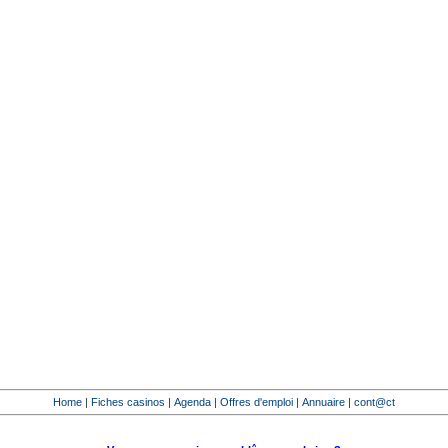
Home
|
Fiches casinos
|
Agenda
|
Offres d'emploi
|
Annuaire
|
cont@ct