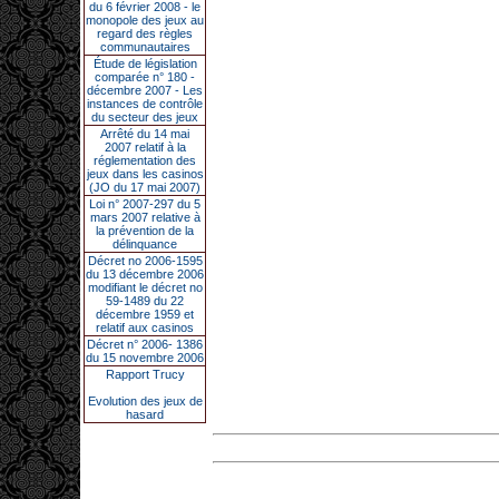
du 6 février 2008 - le
monopole des jeux au
regard des règles
communautaires
Étude de législation
comparée n° 180 -
décembre 2007 - Les
instances de contrôle
du secteur des jeux
Arrêté du 14 mai
2007 relatif à la
réglementation des
jeux dans les casinos
(JO du 17 mai 2007)
Loi n° 2007-297 du 5
mars 2007 relative à
la prévention de la
délinquance
Décret no 2006-1595
du 13 décembre 2006
modifiant le décret no
59-1489 du 22
décembre 1959 et
relatif aux casinos
Décret n° 2006- 1386
du 15 novembre 2006
Rapport Trucy
Evolution des jeux de
hasard