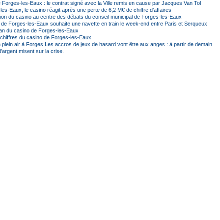
 Forges-les-Eaux : le contrat signé avec la Ville remis en cause par Jacques Van Tol
es-Eaux, le casino réagit après une perte de 6,2 M€ de chiffre d’affaires
ation du casino au centre des débats du conseil municipal de Forges-les-Eaux
 de Forges-les-Eaux souhaite une navette en train le week-end entre Paris et Serqueux
lan du casino de Forges-les-Eaux
chiffres du casino de Forges-les-Eaux
 plein air à Forges Les accros de jeux de hasard vont être aux anges : à partir de demain
’argent misent sur la crise.