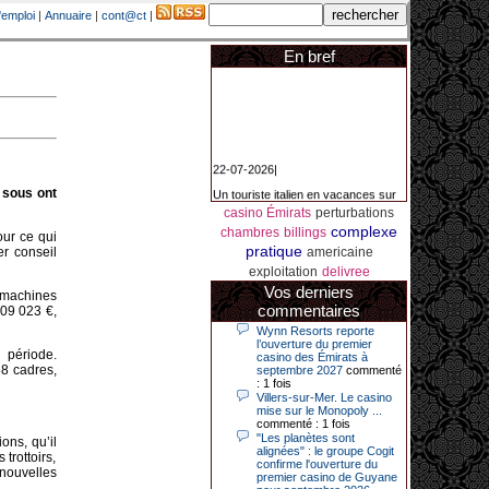
'emploi
|
Annuaire
|
cont@ct
|
En bref
22-07-2026|
Un touriste italien en vacances sur
 sous ont
la Côte d’Azur a remporté un
jackpot exceptionnel de 84.631
casino Émirats
perturbations
euros dans la nuit de samedi à
complexe
chambres
billings
ur ce qui
dimanche au Casino Barrière Le
pratique
Croisette à Cannes. Il s’agit d’un
er conseil
americaine
nouveau record de gains de l’année
exploitation
delivree
2026 pour cet établissement.
Vos derniers
s machines
commentaires
809 023 €,
Wynn Resorts reporte
14-04-2026|
l’ouverture du premier
 période.
casino des Émirats à
Dimanche 12 avril 2026, cette date
38 cadres,
septembre 2027
commenté
restera gravée dans la mémoire de
: 1 fois
ce joueur du casino de Saint-Quay-
Villers-sur-Mer. Le casino
Portrieux (Côtes-d’Armor).
mise sur le Monopoly ...
commenté : 1 fois
Ce quinquagénaire, habitant Plouha
"Les planètes sont
ons, qu’il
mais souhaitant garder l’anonymat,
alignées" : le groupe Cogit
trottoirs,
a eu l’énorme surprise de décrocher
confirme l'ouverture du
un jackpot record de 82 426 €.
nouvelles
premier casino de Guyane