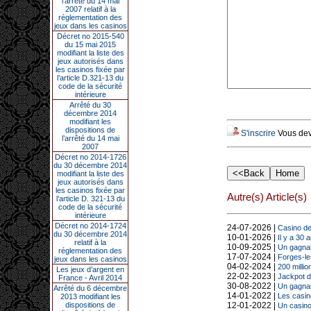
l’arrêté du 14 mai
2007 relatif à la
réglementation des
jeux dans les casinos
Décret no 2015-540
du 15 mai 2015
modifiant la liste des
jeux autorisés dans
les casinos fixée par
l’article D.321-13 du
code de la sécurité
intérieure
Arrêté du 30
décembre 2014
modifiant les
dispositions de
S'inscrire
Vous deve
l’arrêté du 14 mai
2007
Décret no 2014-1726
du 30 décembre 2014
modifiant la liste des
jeux autorisés dans
les casinos fixée par
Autre(s) Article(s)
l’article D. 321-13 du
code de la sécurité
intérieure
Décret no 2014-1724
24-07-2026 |
Casino de 
du 30 décembre 2014
10-01-2026 |
Il y a 30
relatif à la
10-09-2025 |
Un gagnan
réglementation des
17-07-2024 |
Forges-le
jeux dans les casinos
04-02-2024 |
200 millio
Les jeux d’argent en
22-02-2023 |
Jackpot d
France - Avril 2014
30-08-2022 |
Un gagnan
Arrêté du 6 décembre
14-01-2022 |
Les casino
2013 modifiant les
dispositions de
12-01-2022 |
Un casino