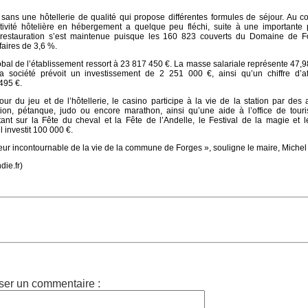
sans une hôtellerie de qualité qui propose différentes formules de séjour. Au c
activité hôtelière en hébergement a quelque peu fléchi, suite à une importante
 restauration s’est maintenue puisque les 160 823 couverts du Domaine de F
ffaires de 3,6 %.
global de l’établissement ressort à 23 817 450 €. La masse salariale représente 47,
a société prévoit un investissement de 2 251 000 €, ainsi qu’un chiffre d’af
495 €.
our du jeu et de l’hôtellerie, le casino participe à la vie de la station par des
tion, pétanque, judo ou encore marathon, ainsi qu’une aide à l’office de tour
ant sur la Fête du cheval et la Fête de l’Andelle, le Festival de la magie et l
 investit 100 000 €.
eur incontournable de la vie de la commune de Forges », souligne le maire, Michel
die.fr)
ser un commentaire :