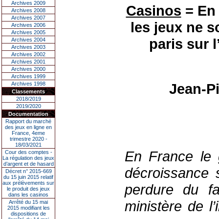
Archives 2009
Casinos
= E
Archives 2008
Archives 2007
les jeux ne so
Archives 2006
Archives 2005
paris sur 
Archives 2004
Archives 2003
Archives 2002
Archives 2001
Archives 2000
Archives 1999
Archives 1998
Jean-Pi
Classements
2018/2019
2019/2020
Documentation
Rapport du marché
des jeux en ligne en
France, 4eme
trimestre 2020 -
18/03/2021
En France le g
Cour des comptes -
La régulation des jeux
d’argent et de hasard
décroissance s
Décret n° 2015-669
du 15 juin 2015 relatif
aux prélèvements sur
perdure du fa
le produit des jeux
dans les casinos
ministère de l
Arrêté du 15 mai
2015 modifiant les
dispositions de