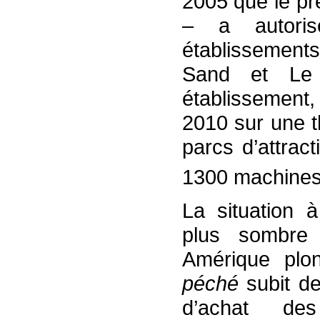
2005 que le pr
– a autoris
établissement
Sand et Le 
établissement, 
2010 sur une t
parcs d’attrac
1300 machines 
La situation 
plus sombre 
Amérique plo
péché
subit de
d’achat de