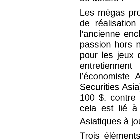
Les mégas proj
de réalisation
l’ancienne enc
passion hors n
pour les jeux d
entretienne
l’économiste 
Securities Asi
100 $, contre
cela est lié 
Asiatiques à jo
Trois élément