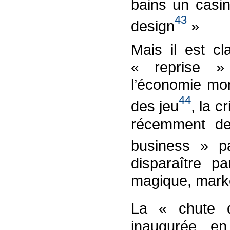
bains un casin
43
design
»
Mais il est c
« reprise »
l’économie mon
44
des jeu
, la c
récemment de 
business » p
disparaître p
magique, marke
La « chute 
inaugurée e