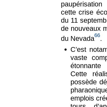
paupérisation
cette crise éc
du 11 septembr
de nouveaux mé
66
du Nevada
.
C’est nota
vaste compl
étonnante
Cette réa
possède déj
pharaoniqu
emplois crée
tours d’a