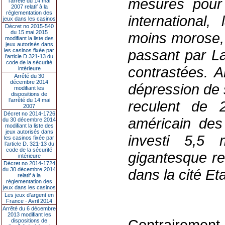
mesures pour 
l’arrêté du 14 mai
2007 relatif à la
réglementation des
international
jeux dans les casinos
Décret no 2015-540
du 15 mai 2015
moins morose,
modifiant la liste des
jeux autorisés dans
passant par La
les casinos fixée par
l’article D.321-13 du
code de la sécurité
contrastées. A
intérieure
Arrêté du 30
décembre 2014
dépression de s
modifiant les
dispositions de
l’arrêté du 14 mai
reculent de 
2007
Décret no 2014-1726
américain des
du 30 décembre 2014
modifiant la liste des
jeux autorisés dans
investi 5,5 
les casinos fixée par
l’article D. 321-13 du
code de la sécurité
gigantesque re
intérieure
Décret no 2014-1724
du 30 décembre 2014
dans la cité Et
relatif à la
réglementation des
jeux dans les casinos
Les jeux d’argent en
France - Avril 2014
Arrêté du 6 décembre
2013 modifiant les
Contrairement
dispositions de