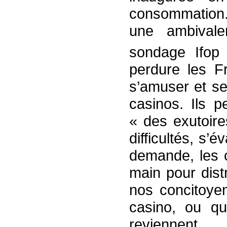
consommation.
une ambival
sondage Ifo
perdure les Fr
s’amuser et se
casinos. Ils p
« des exutoire
difficultés, s’
demande, les 
main pour dist
nos concitoyen
casino, ou qu
reviennent.