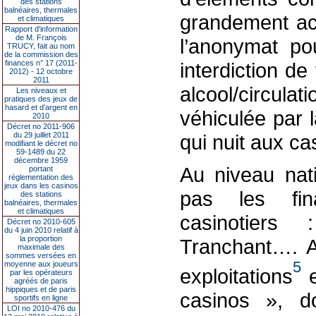
des stations
balnéaires, thermales
grandement ac
et climatiques
Rapport d'information
de M. François
l’anonymat po
TRUCY, fait au nom
de la commission des
interdiction de
finances n° 17 (2011-
2012) - 12 octobre
2011
alcool/circula
Les niveaux et
pratiques des jeux de
hasard et d’argent en
véhiculée par 
2010
Décret no 2011-906
qui nuit aux c
du 29 juillet 2011
modifiant le décret no
59-1489 du 22
décembre 1959
Au niveau nati
portant
réglementation des
jeux dans les casinos
pas les fi
des stations
balnéaires, thermales
et climatiques
casinotiers 
Décret no 2010-605
du 4 juin 2010 relatif à
la proportion
Tranchant…. Au
maximale des
sommes versées en
5
moyenne aux joueurs
exploitations
e
par les opérateurs
agréés de paris
hippiques et de paris
casinos », d
sportifs en ligne
LOI no 2010-476 du