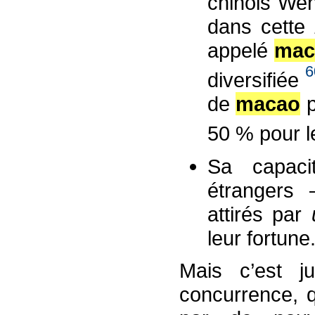
chinois Wen
dans cette
appelé
mac
6
diversifiée
de
macao
p
50 % pour l
Sa capaci
étrangers 
attirés par
leur fortune
Mais c’est j
concurrence,