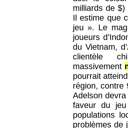
milliards de $
Il estime que c
jeu ». Le magn
joueurs d’Indo
du Vietnam, d’
clientèle c
massivement
pourrait attein
région, contre 
Adelson devr
faveur du jeu
populations lo
problèmes de je