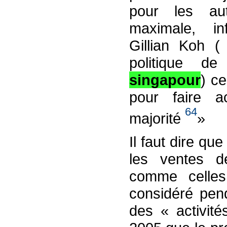
pour les au
maximale, in
Gillian Koh ( 
politique de
singapour
) c
pour faire a
64
majorité
»
Il faut dire qu
les ventes d
comme celle
considéré pen
des « activité