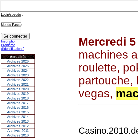
Login/speudo :
Mot de Passe :
Mercredi 5
Inscription
Problème
d'identification ?
machines a 
Actualités
Archives 2026
roulette, po
Archives 2025
Archives 2024
Archives 2023
partouche, b
Archives 2022
Archives 2021
Archives 2020
vegas,
mac
Archives 2019
Archives 2018
Archives 2017
Archives 2016
Archives 2015
Archives 2014
Archives 2013
Archives 2012
Casino.2010.
Archives 2011
Archives 2010