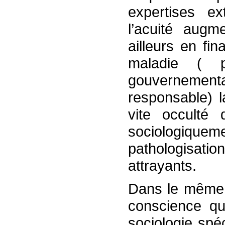
expertises ex
l’acuité augm
ailleurs en fi
maladie ( p
gouverneme
responsable) l
vite occulté 
sociologique
pathologisat
attrayants.
Dans le même 
conscience qu
sociologie spé