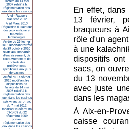
l’arrêté du 14 mai
2007 relatif à la
En effet, dans
réglementation des
jeux dans les casinos
Arjel - Rapport
13 février, 
d'activité 2012
Arjel Mars 2013
braqueurs à Ai
Régulation du secteur
des jeux en ligne et
nouvelles
rôle d'un agent
technologies
Arrêté du 28 février
2013 modifiant l'arrêté
à une kalachni
du 29 octobre 2010
relatif aux modalités
d'encaissement, de
dispositifs on
recouvrement et de
contrôle des
sacs, on ouvre
prélèvements
spécifiques aux jeux
de casinos
du 13 novembre
Arrêté du 14 février
2013 modifiant les
dispositions de
avec juste un
l'arrêté du 14 mai
2007 relatif à la
réglementation des
dans les magas
jeux dans les casinos
Décret no 2012-685
du 7 mai 2012
À Aix-en-Prove
modifiant le décret no
59-1489 du 22
décembre 1959
caisse courant
portant
réglementation des
jeux dans les casinos