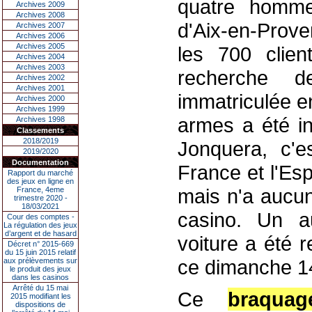
quatre homme
Archives 2009
Archives 2008
d'Aix-en-Prove
Archives 2007
Archives 2006
Archives 2005
les 700 clien
Archives 2004
Archives 2003
recherche d
Archives 2002
Archives 2001
immatriculée e
Archives 2000
Archives 1999
armes a été in
Archives 1998
Classements
2018/2019
Jonquera, c'es
2019/2020
Documentation
France et l'Es
Rapport du marché
des jeux en ligne en
mais n'a aucun
France, 4eme
trimestre 2020 -
18/03/2021
casino. Un au
Cour des comptes -
La régulation des jeux
d’argent et de hasard
voiture a été 
Décret n° 2015-669
du 15 juin 2015 relatif
ce dimanche 14
aux prélèvements sur
le produit des jeux
dans les casinos
Arrêté du 15 mai
Ce
braquag
2015 modifiant les
dispositions de