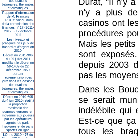
Durat, "Il n'y 
des stations
balnéaires, thermales
et climatiques
n'y a plus de
Rapport d'information
de M. François
casinos ont le
TRUCY, fait au nom
de la commission des
finances n° 17 (2011-
procédures pou
2012) - 12 octobre
2011
Les niveaux et
Mais les petit
pratiques des jeux de
hasard et d’argent en
2010
sont exposé
Décret no 2011-906
du 29 juillet 2011
depuis 2003 da
modifiant le décret no
59-1489 du 22
décembre 1959
pas les moyens
portant
réglementation des
jeux dans les casinos
des stations
Dans les Bouc
balnéaires, thermales
et climatiques
se serait mun
Décret no 2010-605
du 4 juin 2010 relatif à
la proportion
indélébile qui 
maximale des
sommes versées en
moyenne aux joueurs
Est-ce que ça
par les opérateurs
agréés de paris
hippiques et de paris
tous les bra
sportifs en ligne
LOI no 2010-476 du