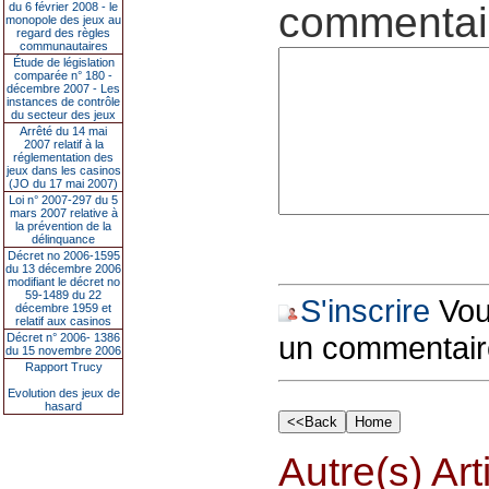
commentair
du 6 février 2008 - le
monopole des jeux au
regard des règles
communautaires
Étude de législation
comparée n° 180 -
décembre 2007 - Les
instances de contrôle
du secteur des jeux
Arrêté du 14 mai
2007 relatif à la
réglementation des
jeux dans les casinos
(JO du 17 mai 2007)
Loi n° 2007-297 du 5
mars 2007 relative à
la prévention de la
délinquance
Décret no 2006-1595
du 13 décembre 2006
modifiant le décret no
59-1489 du 22
S'inscrire
Vous
décembre 1959 et
relatif aux casinos
un commentair
Décret n° 2006- 1386
du 15 novembre 2006
Rapport Trucy
Evolution des jeux de
hasard
Autre(s) Art