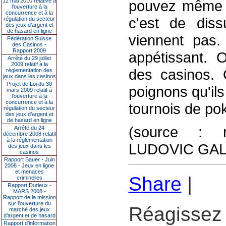
12 mai 2010 relative à
pouvez même le
l’ouverture à la
concurrence et à la
c'est de diss
régulation du secteur
des jeux d’argent et
de hasard en ligne
viennent pas. 
Fédération Suisse
des Casinos -
Rapport 2009
appétissant. 
Arrêté du 29 juillet
2009 relatif à la
des casinos. 
réglementation des
jeux dans les casinos
Projet de Loi du 30
poignons qu'ils
mars 2009 relatif à
l’ouverture à la
concurrence et à la
tournois de pok
régulation du secteur
des jeux d’argent et
de hasard en ligne
(source : 
Arrêté du 24
décembre 2008 relatif
à la réglementation
LUDOVIC GAL
des jeux dans les
casinos
Rapport Bauer - Juin
2008 - Jeux en ligne
et menaces
Share
|
criminelles
Rapport Durieux -
MARS 2008 -
Rapport de la mission
sur l’ouverture du
Réagissez 
marché des jeux
d’argent et de hasard
Rapport d'information