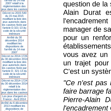
l’arrêté du 14 mai
question de la 
2007 relatif à la
réglementation des
jeux dans les casinos
Alain Durat e
Décret no 2015-540
du 15 mai 2015
l'encadremen
modifiant la liste des
jeux autorisés dans
les casinos fixée par
manager de sal
l’article D.321-13 du
code de la sécurité
intérieure
pour un renfo
Arrêté du 30
décembre 2014
modifiant les
établissements
dispositions de
l’arrêté du 14 mai
vous avez un s
2007
Décret no 2014-1726
du 30 décembre 2014
un trajet pour
modifiant la liste des
jeux autorisés dans
les casinos fixée par
C'est un systè
l’article D. 321-13 du
code de la sécurité
intérieure
"Ce n'est pas 
Décret no 2014-1724
du 30 décembre 2014
relatif à la
faire barrage f
réglementation des
jeux dans les casinos
Les jeux d’argent en
Pierre-Alain 
France - Avril 2014
Arrêté du 6 décembre
l'encadremen
2013 modifiant les
dispositions de