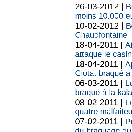
26-03-2012 |
B
moins 10.000 eu
10-02-2012 |
B
Chaudfontaine
18-04-2011 |
A
attaque le casi
18-04-2011 |
Ap
Ciotat braqué à
06-03-2011 |
L
braqué à la kal
08-02-2011 |
L
quatre malfaite
07-02-2011 |
P
du braquage du