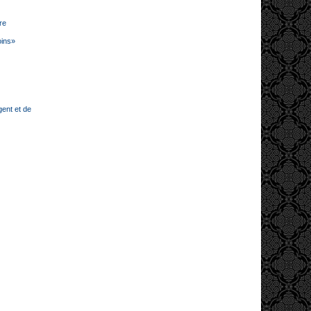
re
oins»
ent et de