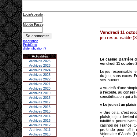
Login/speudo :
Mot de Passe :
Vendredi 11 octo
jeu responsable (3
Inscription
Problème
d'identification ?
Actualités
Le casino Barrière d
Archives 2026
vendredi 11 octobre 
Archives 2025
Archives 2024
Le jeu responsable, es
Archives 2023
du jeu, sans excès. F
Archives 2022
ses joueurs.
Archives 2021
« Au-delà d’une simpl
Archives 2020
à l’écoute, au conseil
Archives 2019
sensibilisation qui a 
Archives 2018
Archives 2017
« Le jeu est un plaisir
Archives 2016
Archives 2015
« Dire cela, c’est re
Archives 2014
plaisir, le jeu devien
Archives 2013
fatalité » poursuivent
Archives 2012
casinos de France. Ce
profonde pour offrir
Archives 2011
Volontaire d’Accès (L
Archives 2010