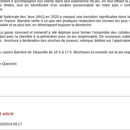
ment à accompagner nos clients dans leur expérience de jeu, en leur offrant la p
es limites, tout en bénéficiant d’un soutien personnalisé de notre part » co
e.
rité Nationale des Jeux (ANJ) en 2020 a marqué une évolution significative dans 
n France. Barrière veille à ce que ses pratiques respectent les normes les plus s
able et va plus loin, en développant toujours la démarche.
s game innovant et immersif a été déployé pour former l’ensemble des collabor
tact avec la clientèle à la prévention pour un jeu responsable. De nouveaux outils
s : brochure à destination des proches de joueurs, rubrique dédiée sur l’applicatio
 casino Barrière de Deauville de 10 h à 17 h. Brochures et conseils sur le jeu re
ie Quesnel)
 article
/10/2024 09:17