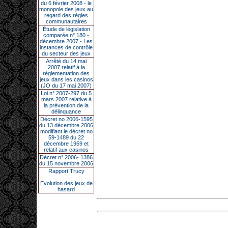
du 6 février 2008 - le
monopole des jeux au
regard des règles
communautaires
Étude de législation
comparée n° 180 -
décembre 2007 - Les
instances de contrôle
du secteur des jeux
Arrêté du 14 mai
2007 relatif à la
réglementation des
jeux dans les casinos
(JO du 17 mai 2007)
Loi n° 2007-297 du 5
mars 2007 relative à
la prévention de la
délinquance
Décret no 2006-1595
du 13 décembre 2006
modifiant le décret no
59-1489 du 22
décembre 1959 et
relatif aux casinos
Décret n° 2006- 1386
du 15 novembre 2006
Rapport Trucy
Evolution des jeux de
hasard