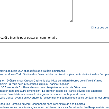
Charte des co
z être inscrits pour poster un commentaire.
aming acquiert JOA et accélère sa stratégie omnicanale
os de Monte-Carlo Société des Bains de Mer reçoivent La plus haute distinction des Europe
gne : révélations sur Cresus Casino, le site illégal au milliard d’euros de chiffre d’affaires
laisir : la roue de la prévention ludique au casino Bagnoles
 JOA injecte de 3 millions d’euros pour réexploiter le casino de Gérardmer
passer dans une autre dimension" : Le premier casino de France dévoile ses ambitions
rière Saint-Malo :une nouvelle délégation de service public pour dix ans
Loire : un an avant son ouverture, le fonctionnement du nouveau casino de Saumur est prév
lance une Semaine du Jeu Responsable dans l’ensemble de ses Casinos
uatrième année consécutive, le casino de Menton lance sa Semaine du Jeu Responsable pou