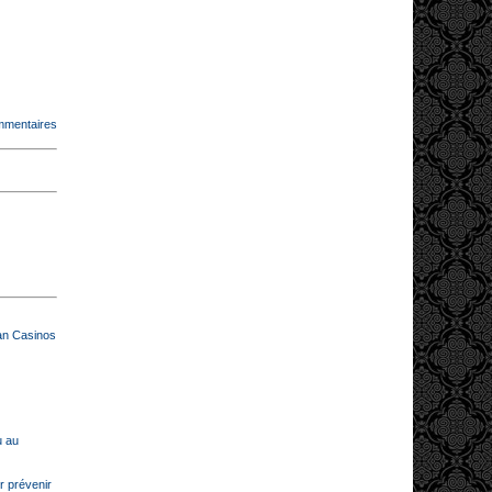
mmentaires
an Casinos
u au
r prévenir