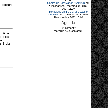
22:12
de décrocher un méga jackpot.
Casino de Fort Mahon (Somme)
par
 brochure
: titidecannes - mercredi 05 juillet
Elle n’a misé que 88 centimes sur
2023 11:00
une machine à sous et a remporté
Re:Baisse chiffre d'affaire casino
4_ 239 €?!
Enghien
par : Callie Strong - mardi
29 novembre 2022 13:00
Agenda
Ev?nement ?
10-01-2026|
Merci de nous contacter
et même
Au « Kasino » de Fréhel, une
vacancière a décroché le jackpot
our les
en misant seulement 68
pour
centimes. Elle remporte plus de
! ... la
44 640 € grâce à la machine à
sous « Jin Ji Bao Xi ».
En ce début d’année 2026, le plus
gros jackpot du « Kasino » de
Fréhel a été décroché. Samedi 10
janvier en début de soirée,
l’heureuse gagnante, qui souhaite
garder l’anonymat, a remporté plus
de 44 640 € sur la machine à sous «
Jin Ji Bao Xi », installée en février
2025. La cliente, en vacances dans
la région, a misé 0,68 € avant de
remporter la somme. Un membre du
comité de direction, Flavie Jehan, lui
a remis le gain.