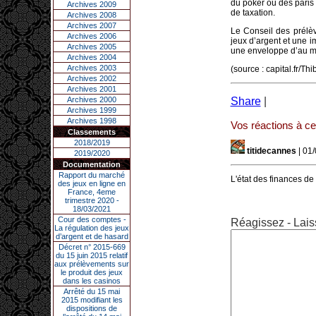
du poker ou des paris s
Archives 2009
de taxation.
Archives 2008
Archives 2007
Le Conseil des prélè
Archives 2006
jeux d’argent et une i
Archives 2005
une enveloppe d’au moi
Archives 2004
Archives 2003
(source : capital.fr/Th
Archives 2002
Archives 2001
Archives 2000
Share
|
Archives 1999
Archives 1998
Vos réactions à cet
Classements
2018/2019
titidecannes
| 01
2019/2020
Documentation
Rapport du marché
L'état des finances de 
des jeux en ligne en
France, 4eme
trimestre 2020 -
18/03/2021
Cour des comptes -
Réagissez - Lais
La régulation des jeux
d’argent et de hasard
Décret n° 2015-669
du 15 juin 2015 relatif
aux prélèvements sur
le produit des jeux
dans les casinos
Arrêté du 15 mai
2015 modifiant les
dispositions de