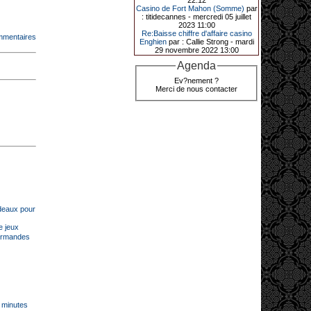
22:12
de décrocher un méga jackpot.
Casino de Fort Mahon (Somme)
par
: titidecannes - mercredi 05 juillet
Elle n’a misé que 88 centimes sur
2023 11:00
une machine à sous et a remporté
Re:Baisse chiffre d'affaire casino
mmentaires
4_ 239 €?!
Enghien
par : Callie Strong - mardi
29 novembre 2022 13:00
Agenda
10-01-2026|
Ev?nement ?
Merci de nous contacter
Au « Kasino » de Fréhel, une
vacancière a décroché le jackpot
en misant seulement 68
centimes. Elle remporte plus de
44 640 € grâce à la machine à
sous « Jin Ji Bao Xi ».
En ce début d’année 2026, le plus
gros jackpot du « Kasino » de
Fréhel a été décroché. Samedi 10
janvier en début de soirée,
l’heureuse gagnante, qui souhaite
garder l’anonymat, a remporté plus
de 44 640 € sur la machine à sous «
adeaux pour
Jin Ji Bao Xi », installée en février
2025. La cliente, en vacances dans
e jeux
la région, a misé 0,68 € avant de
remporter la somme. Un membre du
 normandes
comité de direction, Flavie Jehan, lui
a remis le gain.
0 minutes