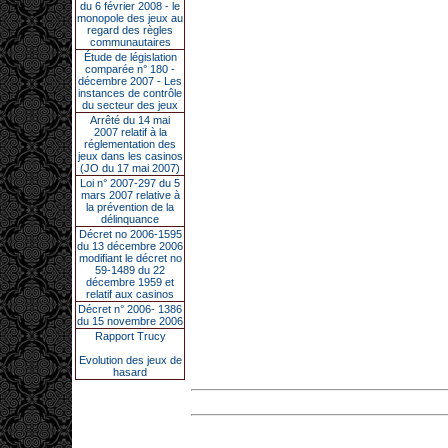
du 6 février 2008 - le
monopole des jeux au
regard des règles
communautaires
Étude de législation
comparée n° 180 -
décembre 2007 - Les
instances de contrôle
du secteur des jeux
Arrêté du 14 mai
2007 relatif à la
réglementation des
jeux dans les casinos
(JO du 17 mai 2007)
Loi n° 2007-297 du 5
mars 2007 relative à
la prévention de la
délinquance
Décret no 2006-1595
du 13 décembre 2006
modifiant le décret no
59-1489 du 22
décembre 1959 et
relatif aux casinos
Décret n° 2006- 1386
du 15 novembre 2006
Rapport Trucy
Evolution des jeux de
hasard