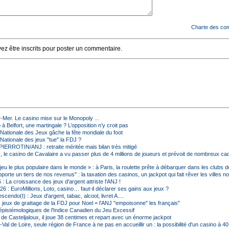
Charte des co
z être inscrits pour poster un commentaire.
r-Mer. Le casino mise sur le Monopoly ...
à Belfort, une martingale ? L’opposition n’y croit pas
 Nationale des Jeux gâche la fête mondiale du foot
 Nationale des jeux "tue" la FDJ ?
ERROTIN/ANJ : retraite méritée mais bilan très mitigé
, le casino de Cavalaire a vu passer plus de 4 millions de joueurs et prévoit de nombreux c
 jeu le plus populaire dans le monde » : à Paris, la roulette prête à débarquer dans les clubs d
pporte un tiers de nos revenus" : la taxation des casinos, un jackpot qui fait rêver les villes
 : La croissance des jeux d'argent attriste l'ANJ !
6 : EuroMillions, Loto, casino… faut-il déclarer ses gains aux jeux ?
cendo(I) : Jeux d'argent, tabac, alcool, livret A....
 jeux de grattage de la FDJ pour Noel = l'ANJ "empoisonne" les français"
 épistémologiques de l'Indice Canadien du Jeu Excessif
de Casteljaloux, il joue 38 centimes et repart avec un énorme jackpot
Val de Loire, seule région de France à ne pas en accueillir un : la possibilité d'un casino à 4