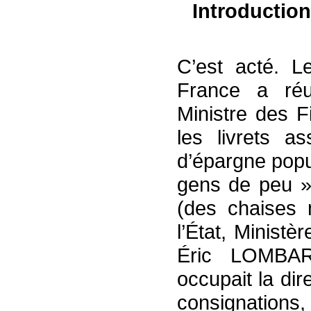
Introduction 
C’est acté. 
France a réu
Ministre des F
les livrets as
d’épargne popu
gens de peu » 
(des chaises 
l’État, Ministè
Éric LOMBAR
occupait la di
consignations, 