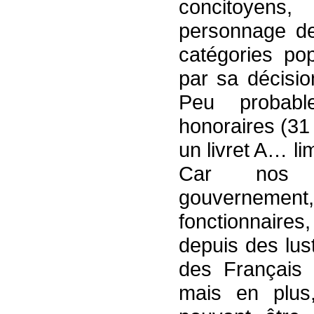
concitoyens,
personnage de 
catégories po
par sa décisio
Peu probabl
honoraires (31
un livret A… l
Car nos re
gouverneme
fonctionnaires
depuis des lus
des Français 
mais en plus