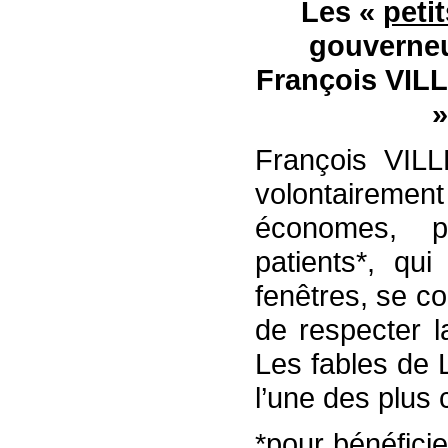
Les «
petit
gouverneu
François VI
»
François VI
volontaireme
économes, pr
patients*, qui
fenêtres, se c
de respecter 
Les fables de 
l’une des plus c
*pour bénéficie