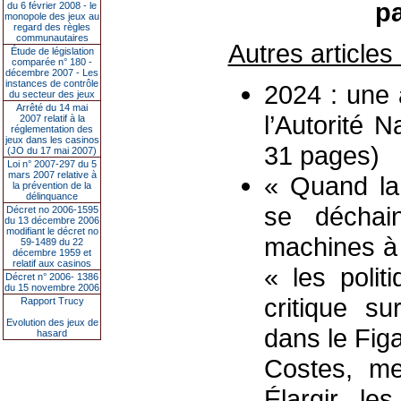
pa
du 6 février 2008 - le
monopole des jeux au
regard des règles
communautaires
Autres articles 
Étude de législation
comparée n° 180 -
décembre 2007 - Les
instances de contrôle
2024 : une
du secteur des jeux
Arrêté du 14 mai
l’Autorité 
2007 relatif à la
réglementation des
jeux dans les casinos
31 pages)
(JO du 17 mai 2007)
Loi n° 2007-297 du 5
mars 2007 relative à
« Quand la
la prévention de la
délinquance
se déchai
Décret no 2006-1595
du 13 décembre 2006
modifiant le décret no
machines à 
59-1489 du 22
décembre 1959 et
relatif aux casinos
« les polit
Décret n° 2006- 1386
du 15 novembre 2006
critique su
Rapport Trucy
Evolution des jeux de
dans le Fig
hasard
Costes, me
Élargir le