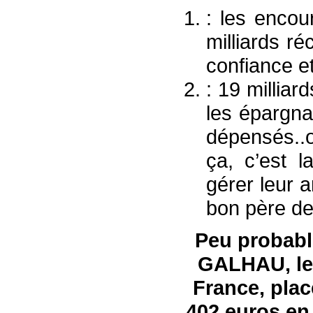
: les encou
milliards ré
confiance e
: 19 milliar
les épargna
dépensés..ou
ça, c’est l
gérer leur 
bon père de
Peu probab
GALHAU, le
France, pla
402 euros en 