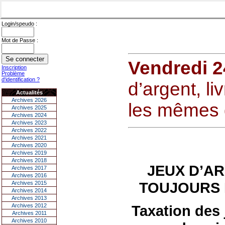
Login/speudo :
Mot de Passe :
Vendredi 2
Inscription
Problème
d'identification ?
d’argent, li
Actualités
Archives 2026
les mêmes q
Archives 2025
Archives 2024
Archives 2023
Archives 2022
Archives 2021
Archives 2020
Archives 2019
Archives 2018
JEUX D’AR
Archives 2017
Archives 2016
TOUJOURS 
Archives 2015
Archives 2014
Archives 2013
Archives 2012
Taxation des 
Archives 2011
Archives 2010