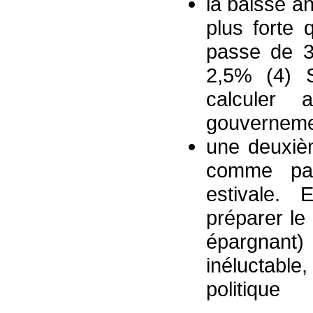
la baisse 
plus forte 
passe de 3
2,5% (4) S
calculer 
gouvernement
une deuxiè
comme par
estivale.
préparer le 
épargnant)
inéluctabl
politique