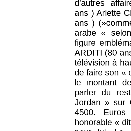
d’autres affa
ans ) Arlette
ans ) (»comme
arabe « selo
figure emblém
ARDITI (80 ans
télévision à ha
de faire son «
le montant de
parler du res
Jordan » sur C
4500. Euros 
honorable « di