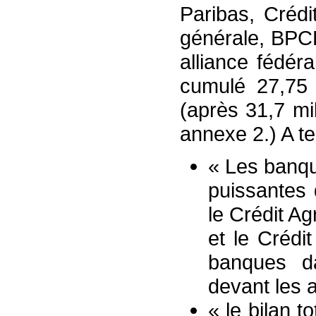
Paribas, Crédit
générale, BPCE
alliance fédér
cumulé 27,75 
(après 31,7 mi
annexe 2.) A te
« Les banqu
puissantes
le Crédit A
et le Crédi
banques da
devant les 
« le bilan 