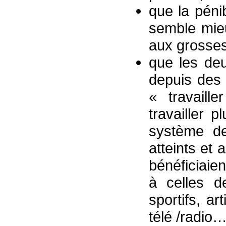
que la pénib
semble mie
aux grosses
que les de
depuis des 
« travaill
travailler 
système de 
atteints et 
bénéficiaie
à celles de
sportifs, ar
télé /radio…