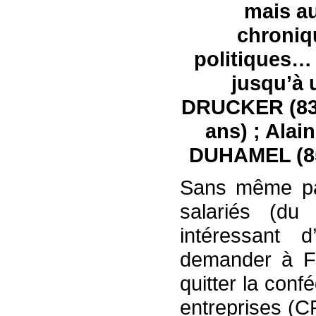
mais au
chroniq
politiques… 
jusqu’à 
DRUCKER (83 
ans) ; Alai
DUHAMEL (85
Sans même par
salariés (du 
intéressant 
demander à Fr
quitter la con
entreprises (C