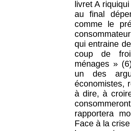
livret A riquiq
au final dépe
comme le pré
consommateur 
qui entraine d
coup de fro
ménages » (6) 
un des argum
économistes, r
à dire, à croir
consommeront 
rapportera moi
Face à la crise