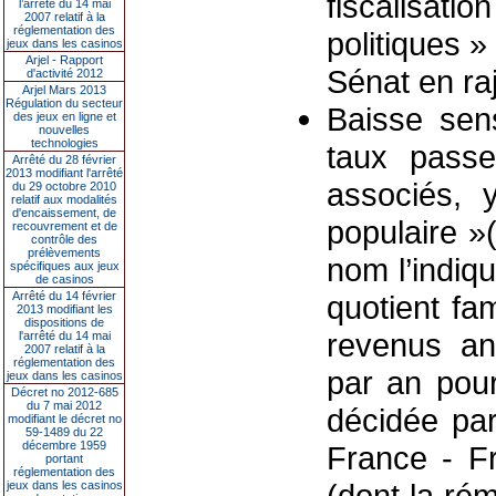
fiscalisat
l’arrêté du 14 mai
2007 relatif à la
réglementation des
politiques 
jeux dans les casinos
Arjel - Rapport
Sénat en r
d'activité 2012
Arjel Mars 2013
Régulation du secteur
Baisse sens
des jeux en ligne et
nouvelles
technologies
taux passe
Arrêté du 28 février
2013 modifiant l'arrêté
associés, 
du 29 octobre 2010
relatif aux modalités
d'encaissement, de
populaire »
recouvrement et de
contrôle des
prélèvements
nom l’indiq
spécifiques aux jeux
de casinos
Arrêté du 14 février
quotient fam
2013 modifiant les
dispositions de
revenus an
l'arrêté du 14 mai
2007 relatif à la
réglementation des
par an pour
jeux dans les casinos
Décret no 2012-685
du 7 mai 2012
décidée pa
modifiant le décret no
59-1489 du 22
décembre 1959
France - 
portant
réglementation des
(dont la rém
jeux dans les casinos